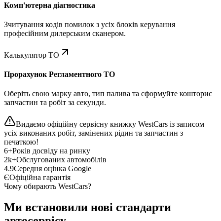
Комп'ютерна діагностика
Зчитування кодів помилок з усіх блоків керування
професійним дилерським сканером.
Калькулятор ТО
Прорахунок Регламентного ТО
Оберіть свою марку авто, тип палива та сформуйте кошторис
запчастин та робіт за секунди.
Видаємо офіційну сервісну книжку WestCars із записом
усіх виконаних робіт, замінених рідин та запчастин з
печаткою!
6+
Років досвіду на ринку
2k+
Обслугованих автомобілів
4.9
Середня оцінка Google
Є
Офіційна гарантія
Чому обирають WestCars?
Ми встановили нові стандарти
автосервісу