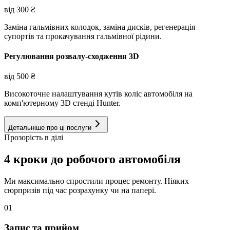
від
300
₴
Заміна гальмівних колодок, заміна дисків, регенерація
супортів та прокачування гальмівної рідини.
Регулювання розвалу-сходження 3D
від
500
₴
Високоточне налаштування кутів коліс автомобіля на
комп'ютерному 3D стенді Hunter.
Детальніше про ці послуги
Прозорість в ділі
4 кроки до робочого автомобіля
Ми максимально спростили процес ремонту. Ніяких
сюрпризів під час розрахунку чи на папері.
01
Запис та прийом