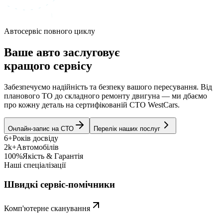
Автосервіс повного циклу
Ваше авто заслуговує
кращого сервісу
Забезпечуємо надійність та безпеку вашого пересування. Від
планового ТО до складного ремонту двигуна — ми дбаємо
про кожну деталь на сертифікованій СТО WestCars.
Онлайн-запис на СТО
Перелік наших послуг
6+
Років досвіду
2k+
Автомобілів
100%
Якість & Гарантія
Наші спеціалізації
Швидкі сервіс-помічники
Комп'ютерне сканування