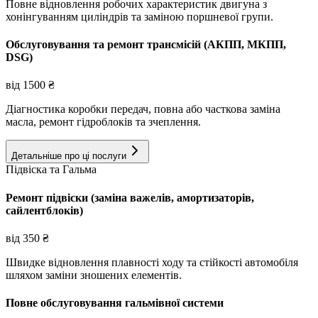
Повне відновлення робочих характеристик двигуна з
хонінгуванням циліндрів та заміною поршневої групи.
Обслуговування та ремонт трансмісій (АКПП, МКПП,
DSG)
від
1500
₴
Діагностика коробки передач, повна або часткова заміна
масла, ремонт гідроблоків та зчеплення.
Детальніше про ці послуги
Підвіска та Гальма
Ремонт підвіски (заміна важелів, амортизаторів,
сайлентблоків)
від
350
₴
Швидке відновлення плавності ходу та стійкості автомобіля
шляхом заміни зношених елементів.
Повне обслуговування гальмівної системи