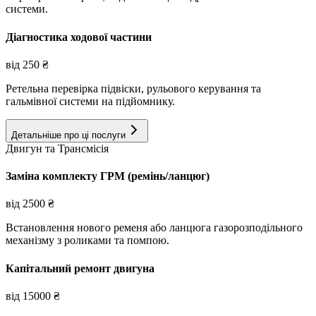
системи.
Діагностика ходової частини
від
250
₴
Ретельна перевірка підвіски, рульового керування та
гальмівної системи на підйомнику.
Детальніше про ці послуги
Двигун та Трансмісія
Заміна комплекту ГРМ (ремінь/ланцюг)
від
2500
₴
Встановлення нового ременя або ланцюга газорозподільного
механізму з роликами та помпою.
Капітальний ремонт двигуна
від
15000
₴