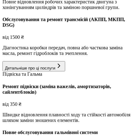
Повне відновлення робочих характеристик двигуна з
хонінгуванням циліндрів та заміною поршневої групи.
Обслуговування та ремонт трансмісій (АКПП, МКПП,
DSG)
від
1500
₴
Діагностика коробки передач, повна або часткова заміна
масла, ремонт гідроблоків та зчеплення.
Детальніше про ці послуги
Підвіска та Гальма
Ремонт підвіски (заміна важелів, амортизаторів,
сайлентблоків)
від
350
₴
Швидке відновлення плавності ходу та стійкості автомобіля
шляхом заміни зношених елементів.
Повне обслуговування гальмівної системи