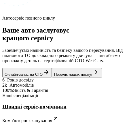
Автосервіс повного циклу
Ваше авто заслуговує
кращого сервісу
Забезпечуємо надійність та безпеку вашого пересування. Від
планового ТО до складного ремонту двигуна — ми дбаємо
про кожну деталь на сертифікованій СТО WestCars.
Онлайн-запис на СТО
Перелік наших послуг
6+
Років досвіду
2k+
Автомобілів
100%
Якість & Гарантія
Наші спеціалізації
Швидкі сервіс-помічники
Комп'ютерне сканування