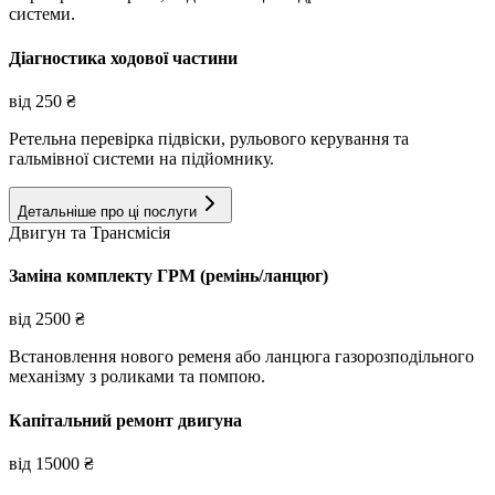
системи.
Діагностика ходової частини
від
250
₴
Ретельна перевірка підвіски, рульового керування та
гальмівної системи на підйомнику.
Детальніше про ці послуги
Двигун та Трансмісія
Заміна комплекту ГРМ (ремінь/ланцюг)
від
2500
₴
Встановлення нового ременя або ланцюга газорозподільного
механізму з роликами та помпою.
Капітальний ремонт двигуна
від
15000
₴