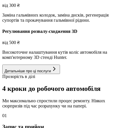
від
300
₴
Заміна гальмівних колодок, заміна дисків, регенерація
супортів та прокачування гальмівної рідини.
Регулювання розвалу-сходження 3D
від
500
₴
Високоточне налаштування кутів коліс автомобіля на
комп'ютерному 3D стенді Hunter.
Детальніше про ці послуги
Прозорість в ділі
4 кроки до робочого автомобіля
Ми максимально спростили процес ремонту. Ніяких
сюрпризів під час розрахунку чи на папері.
01
Запис та прийом