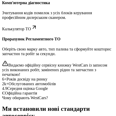
Комп'ютерна діагностика
Зчитування кодів помилок з усіх блоків керування
професійним дилерським сканером.
Калькулятор ТО
Прорахунок Регламентного ТО
Оберіть свою марку авто, тип палива та сформуйте кошторис
запчастин та робіт за секунди.
Видаємо офіційну сервісну книжку WestCars із записом
усіх виконаних робіт, замінених рідин та запчастин з
печаткою!
6+
Років досвіду на ринку
2k+
Обслугованих автомобілів
4.9
Середня оцінка Google
Є
Офіційна гарантія
Чому обирають WestCars?
Ми встановили нові стандарти
автосервісу