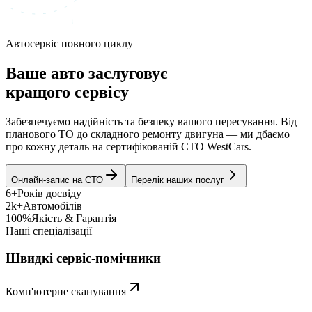
Автосервіс повного циклу
Ваше авто заслуговує
кращого сервісу
Забезпечуємо надійність та безпеку вашого пересування. Від
планового ТО до складного ремонту двигуна — ми дбаємо
про кожну деталь на сертифікованій СТО WestCars.
Онлайн-запис на СТО
Перелік наших послуг
6+
Років досвіду
2k+
Автомобілів
100%
Якість & Гарантія
Наші спеціалізації
Швидкі сервіс-помічники
Комп'ютерне сканування