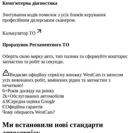
Комп'ютерна діагностика
Зчитування кодів помилок з усіх блоків керування
професійним дилерським сканером.
Калькулятор ТО
Прорахунок Регламентного ТО
Оберіть свою марку авто, тип палива та сформуйте кошторис
запчастин та робіт за секунди.
Видаємо офіційну сервісну книжку WestCars із записом
усіх виконаних робіт, замінених рідин та запчастин з
печаткою!
6+
Років досвіду на ринку
2k+
Обслугованих автомобілів
4.9
Середня оцінка Google
Є
Офіційна гарантія
Чому обирають WestCars?
Ми встановили нові стандарти
автосервісу