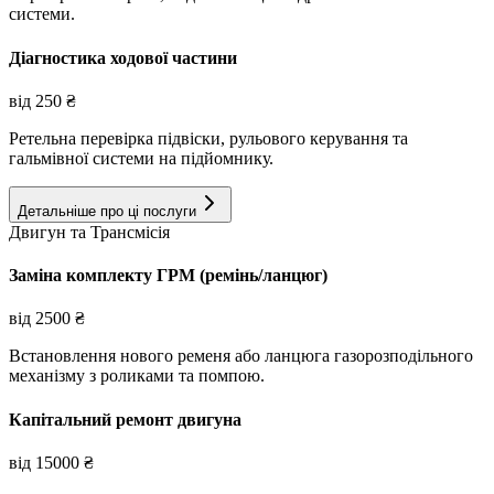
системи.
Діагностика ходової частини
від
250
₴
Ретельна перевірка підвіски, рульового керування та
гальмівної системи на підйомнику.
Детальніше про ці послуги
Двигун та Трансмісія
Заміна комплекту ГРМ (ремінь/ланцюг)
від
2500
₴
Встановлення нового ременя або ланцюга газорозподільного
механізму з роликами та помпою.
Капітальний ремонт двигуна
від
15000
₴