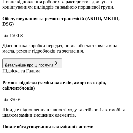
Повне відновлення робочих характеристик двигуна з
хонінгуванням циліндрів та заміною поршневої групи.
Обслуговування та ремонт трансмісій (АКПП, МКПП,
DSG)
від
1500
₴
Діагностика коробки передач, повна або часткова заміна
масла, ремонт гідроблоків та зчеплення.
Детальніше про ці послуги
Підвіска та Гальма
Ремонт підвіски (заміна важелів, амортизаторів,
сайлентблоків)
від
350
₴
Швидке відновлення плавності ходу та стійкості автомобіля
шляхом заміни зношених елементів.
Повне обслуговування гальмівної системи