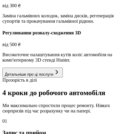
від
300
₴
Заміна гальмівних колодок, заміна дисків, регенерація
супортів та прокачування гальмівної рідини.
Регулювання розвалу-сходження 3D
від
500
₴
Високоточне налаштування кутів коліс автомобіля на
комп'ютерному 3D стенді Hunter.
Детальніше про ці послуги
Прозорість в ділі
4 кроки до робочого автомобіля
Ми максимально спростили процес ремонту. Ніяких
сюрпризів під час розрахунку чи на папері.
01
Запис та прийом