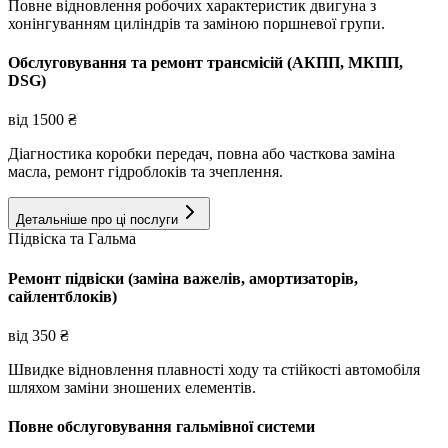
Повне відновлення робочих характеристик двигуна з
хонінгуванням циліндрів та заміною поршневої групи.
Обслуговування та ремонт трансмісій (АКПП, МКПП,
DSG)
від
1500
₴
Діагностика коробки передач, повна або часткова заміна
масла, ремонт гідроблоків та зчеплення.
Детальніше про ці послуги
Підвіска та Гальма
Ремонт підвіски (заміна важелів, амортизаторів,
сайлентблоків)
від
350
₴
Швидке відновлення плавності ходу та стійкості автомобіля
шляхом заміни зношених елементів.
Повне обслуговування гальмівної системи