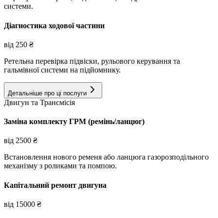
системи.
Діагностика ходової частини
від
250
₴
Ретельна перевірка підвіски, рульового керування та
гальмівної системи на підйомнику.
Детальніше про ці послуги
Двигун та Трансмісія
Заміна комплекту ГРМ (ремінь/ланцюг)
від
2500
₴
Встановлення нового ременя або ланцюга газорозподільного
механізму з роликами та помпою.
Капітальний ремонт двигуна
від
15000
₴