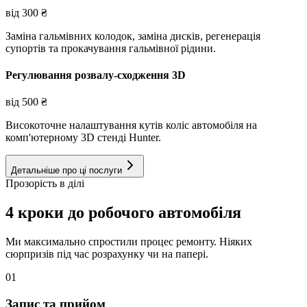
від
300
₴
Заміна гальмівних колодок, заміна дисків, регенерація
супортів та прокачування гальмівної рідини.
Регулювання розвалу-сходження 3D
від
500
₴
Високоточне налаштування кутів коліс автомобіля на
комп'ютерному 3D стенді Hunter.
Детальніше про ці послуги
Прозорість в ділі
4 кроки до робочого автомобіля
Ми максимально спростили процес ремонту. Ніяких
сюрпризів під час розрахунку чи на папері.
01
Запис та прийом