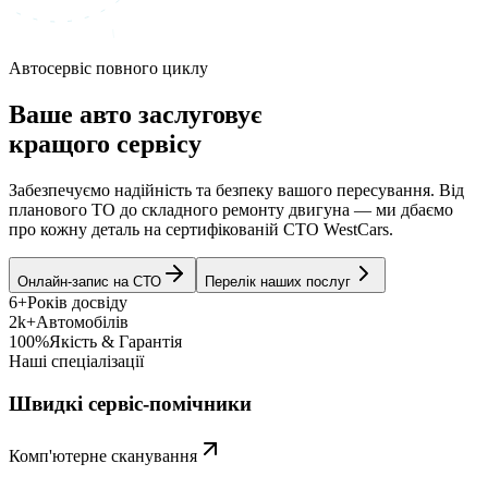
Автосервіс повного циклу
Ваше авто заслуговує
кращого сервісу
Забезпечуємо надійність та безпеку вашого пересування. Від
планового ТО до складного ремонту двигуна — ми дбаємо
про кожну деталь на сертифікованій СТО WestCars.
Онлайн-запис на СТО
Перелік наших послуг
6+
Років досвіду
2k+
Автомобілів
100%
Якість & Гарантія
Наші спеціалізації
Швидкі сервіс-помічники
Комп'ютерне сканування