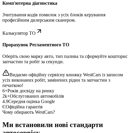
Комп'ютерна діагностика
Зчитування кодів помилок з усіх блоків керування
професійним дилерським сканером.
Калькулятор ТО
Прорахунок Регламентного ТО
Оберіть свою марку авто, тип палива та сформуйте кошторис
запчастин та робіт за секунди.
Видаємо офіційну сервісну книжку WestCars із записом
усіх виконаних робіт, замінених рідин та запчастин з
печаткою!
6+
Років досвіду на ринку
2k+
Обслугованих автомобілів
4.9
Середня оцінка Google
Є
Офіційна гарантія
Чому обирають WestCars?
Ми встановили нові стандарти
автосервісу