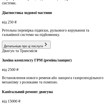
системи.
Діагностика ходової частини
від
250
₴
Ретельна перевірка підвіски, рульового керування та
гальмівної системи на підйомнику.
Детальніше про ці послуги
Двигун та Трансмісія
Заміна комплекту ГРМ (ремінь/ланцюг)
від
2500
₴
Встановлення нового ременя або ланцюга газорозподільного
механізму з роликами та помпою.
Капітальний ремонт двигуна
від
15000
₴