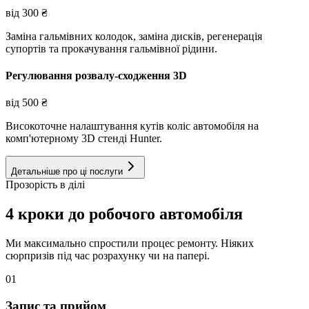
від
300
₴
Заміна гальмівних колодок, заміна дисків, регенерація
супортів та прокачування гальмівної рідини.
Регулювання розвалу-сходження 3D
від
500
₴
Високоточне налаштування кутів коліс автомобіля на
комп'ютерному 3D стенді Hunter.
Детальніше про ці послуги
Прозорість в ділі
4 кроки до робочого автомобіля
Ми максимально спростили процес ремонту. Ніяких
сюрпризів під час розрахунку чи на папері.
01
Запис та прийом