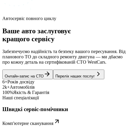
Автосервіс повного циклу
Ваше авто заслуговує
кращого сервісу
Забезпечуємо надійність та безпеку вашого пересування. Від
планового ТО до складного ремонту двигуна — ми дбаємо
про кожну деталь на сертифікованій СТО WestCars.
Онлайн-запис на СТО
Перелік наших послуг
6+
Років досвіду
2k+
Автомобілів
100%
Якість & Гарантія
Наші спеціалізації
Швидкі сервіс-помічники
Комп'ютерне сканування