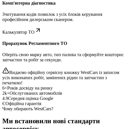
Комп'ютерна діагностика
Зчитування кодів помилок з усіх блоків керування
професійним дилерським сканером.
Калькулятор ТО
Прорахунок Регламентного ТО
Оберіть свою марку авто, тип палива та сформуйте кошторис
запчастин та робіт за секунди.
Видаємо офіційну сервісну книжку WestCars із записом
усіх виконаних робіт, замінених рідин та запчастин з
печаткою!
6+
Років досвіду на ринку
2k+
Обслугованих автомобілів
4.9
Середня оцінка Google
Є
Офіційна гарантія
Чому обирають WestCars?
Ми встановили нові стандарти
автосервісу