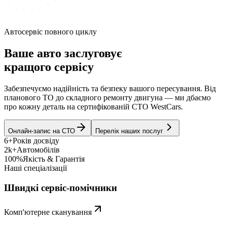
Автосервіс повного циклу
Ваше авто заслуговує
кращого сервісу
Забезпечуємо надійність та безпеку вашого пересування. Від
планового ТО до складного ремонту двигуна — ми дбаємо
про кожну деталь на сертифікованій СТО WestCars.
Онлайн-запис на СТО
Перелік наших послуг
6+
Років досвіду
2k+
Автомобілів
100%
Якість & Гарантія
Наші спеціалізації
Швидкі сервіс-помічники
Комп'ютерне сканування