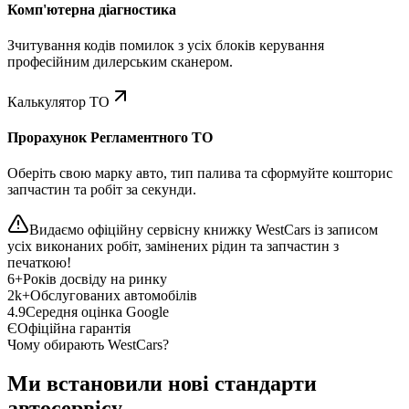
Комп'ютерна діагностика
Зчитування кодів помилок з усіх блоків керування
професійним дилерським сканером.
Калькулятор ТО
Прорахунок Регламентного ТО
Оберіть свою марку авто, тип палива та сформуйте кошторис
запчастин та робіт за секунди.
Видаємо офіційну сервісну книжку WestCars із записом
усіх виконаних робіт, замінених рідин та запчастин з
печаткою!
6+
Років досвіду на ринку
2k+
Обслугованих автомобілів
4.9
Середня оцінка Google
Є
Офіційна гарантія
Чому обирають WestCars?
Ми встановили нові стандарти
автосервісу