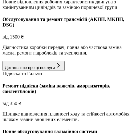
Повне відновлення робочих характеристик двигуна з
хонінгуванням циліндрів та заміною поршневої групи.
Обслуговування та ремонт трансмісій (АКПП, МКПП,
DSG)
від
1500
₴
Діагностика коробки передач, повна або часткова заміна
масла, ремонт гідроблоків та зчеплення.
Детальніше про ці послуги
Підвіска та Гальма
Ремонт підвіски (заміна важелів, амортизаторів,
сайлентблоків)
від
350
₴
Швидке відновлення плавності ходу та стійкості автомобіля
шляхом заміни зношених елементів.
Повне обслуговування гальмівної системи