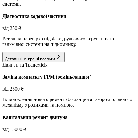
системи.
Діагностика ходової частини
від
250
₴
Ретельна перевірка підвіски, рульового керування та
гальмівної системи на підйомнику.
Детальніше про ці послуги
Двигун та Трансмісія
Заміна комплекту ГРМ (ремінь/ланцюг)
від
2500
₴
Встановлення нового ременя або ланцюга газорозподільного
механізму з роликами та помпою.
Капітальний ремонт двигуна
від
15000
₴