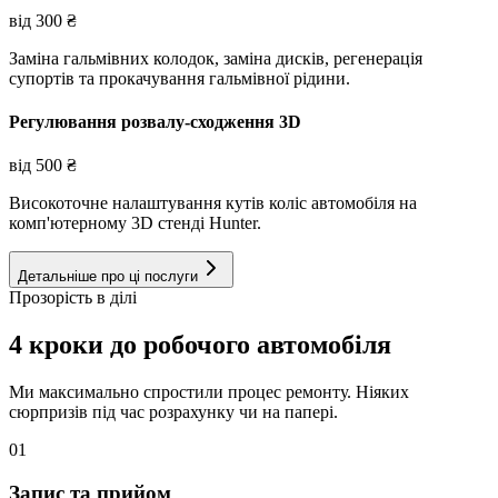
від
300
₴
Заміна гальмівних колодок, заміна дисків, регенерація
супортів та прокачування гальмівної рідини.
Регулювання розвалу-сходження 3D
від
500
₴
Високоточне налаштування кутів коліс автомобіля на
комп'ютерному 3D стенді Hunter.
Детальніше про ці послуги
Прозорість в ділі
4 кроки до робочого автомобіля
Ми максимально спростили процес ремонту. Ніяких
сюрпризів під час розрахунку чи на папері.
01
Запис та прийом