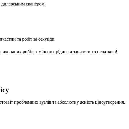
м дилерським сканером.
частин та робіт за секунди.
виконаних робіт, замінених рідин та запчастин з печаткою!
ісу
отозвіт проблемних вузлів та абсолютну ясність ціноутворення.