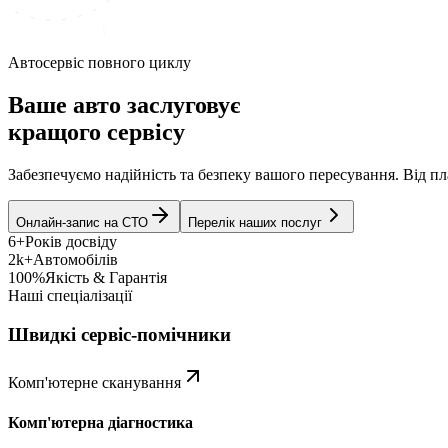
Автосервіс повного циклу
Ваше авто заслуговує
кращого сервісу
Забезпечуємо надійність та безпеку вашого пересування. Від 
Онлайн-запис на СТО
Перелік наших послуг
6+
Років досвіду
2k+
Автомобілів
100%
Якість & Гарантія
Наші спеціалізації
Швидкі сервіс-помічники
Комп'ютерне сканування
Комп'ютерна діагностика