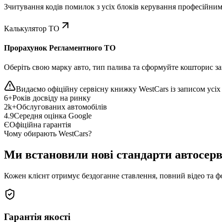
Зчитування кодів помилок з усіх блоків керування професійни
Калькулятор ТО
Прорахунок Регламентного ТО
Оберіть свою марку авто, тип палива та сформуйте кошторис зап
Видаємо офіційну сервісну книжку WestCars із записом усіх 
6+
Років досвіду на ринку
2k+
Обслугованих автомобілів
4.9
Середня оцінка Google
Є
Офіційна гарантія
Чому обирають WestCars?
Ми встановили нові стандарти автосерв
Кожен клієнт отримує бездоганне ставлення, повний відео та ф
Гарантія якості