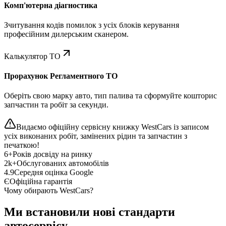
Комп'ютерна діагностика
Зчитування кодів помилок з усіх блоків керування
професійним дилерським сканером.
Калькулятор ТО
Прорахунок Регламентного ТО
Оберіть свою марку авто, тип палива та сформуйте кошторис
запчастин та робіт за секунди.
Видаємо офіційну сервісну книжку WestCars із записом
усіх виконаних робіт, замінених рідин та запчастин з
печаткою!
6+
Років досвіду на ринку
2k+
Обслугованих автомобілів
4.9
Середня оцінка Google
Є
Офіційна гарантія
Чому обирають WestCars?
Ми встановили нові стандарти
автосервісу