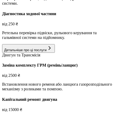
системи.
Діагностика ходової частини
від
250
₴
Ретельна перевірка підвіски, рульового керування та
гальмівної системи на підйомнику.
Детальніше про ці послуги
Двигун та Трансмісія
Заміна комплекту ГРМ (ремінь/ланцюг)
від
2500
₴
Встановлення нового ременя або ланцюга газорозподільного
механізму з роликами та помпою.
Капітальний ремонт двигуна
від
15000
₴