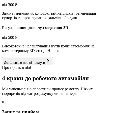
від
300
₴
Заміна гальмівних колодок, заміна дисків, регенерація
супортів та прокачування гальмівної рідини.
Регулювання розвалу-сходження 3D
від
500
₴
Високоточне налаштування кутів коліс автомобіля на
комп'ютерному 3D стенді Hunter.
Детальніше про ці послуги
Прозорість в ділі
4 кроки до робочого автомобіля
Ми максимально спростили процес ремонту. Ніяких
сюрпризів під час розрахунку чи на папері.
01
Запис та прийом