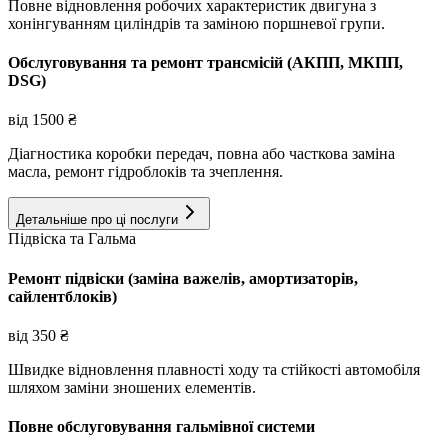
Повне відновлення робочих характеристик двигуна з
хонінгуванням циліндрів та заміною поршневої групи.
Обслуговування та ремонт трансмісій (АКПП, МКПП,
DSG)
від
1500
₴
Діагностика коробки передач, повна або часткова заміна
масла, ремонт гідроблоків та зчеплення.
Детальніше про ці послуги
Підвіска та Гальма
Ремонт підвіски (заміна важелів, амортизаторів,
сайлентблоків)
від
350
₴
Швидке відновлення плавності ходу та стійкості автомобіля
шляхом заміни зношених елементів.
Повне обслуговування гальмівної системи