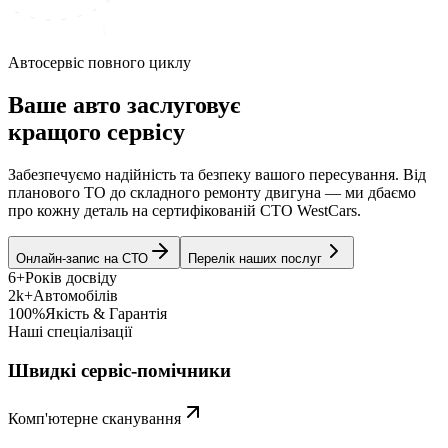
Автосервіс повного циклу
Ваше авто заслуговує
кращого сервісу
Забезпечуємо надійність та безпеку вашого пересування. Від
планового ТО до складного ремонту двигуна — ми дбаємо
про кожну деталь на сертифікованій СТО WestCars.
Онлайн-запис на СТО
Перелік наших послуг
6+
Років досвіду
2k+
Автомобілів
100%
Якість & Гарантія
Наші спеціалізації
Швидкі сервіс-помічники
Комп'ютерне сканування