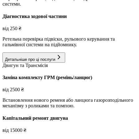
системи.
Діагностика ходової частини
від
250
₴
Ретельна перевірка підвіски, рульового керування та
гальмівної системи на підйомнику.
Детальніше про ці послуги
Двигун та Трансмісія
Заміна комплекту ГРМ (ремінь/ланцюг)
від
2500
₴
Встановлення нового ременя або ланцюга газорозподільного
механізму з роликами та помпою.
Капітальний ремонт двигуна
від
15000
₴