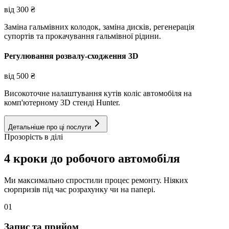
від
300
₴
Заміна гальмівних колодок, заміна дисків, регенерація
супортів та прокачування гальмівної рідини.
Регулювання розвалу-сходження 3D
від
500
₴
Високоточне налаштування кутів коліс автомобіля на
комп'ютерному 3D стенді Hunter.
Детальніше про ці послуги
Прозорість в ділі
4 кроки до робочого автомобіля
Ми максимально спростили процес ремонту. Ніяких
сюрпризів під час розрахунку чи на папері.
01
Запис та прийом