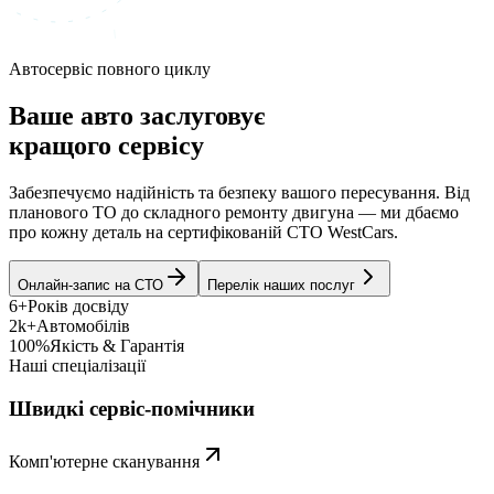
Автосервіс повного циклу
Ваше авто заслуговує
кращого сервісу
Забезпечуємо надійність та безпеку вашого пересування. Від
планового ТО до складного ремонту двигуна — ми дбаємо
про кожну деталь на сертифікованій СТО WestCars.
Онлайн-запис на СТО
Перелік наших послуг
6+
Років досвіду
2k+
Автомобілів
100%
Якість & Гарантія
Наші спеціалізації
Швидкі сервіс-помічники
Комп'ютерне сканування