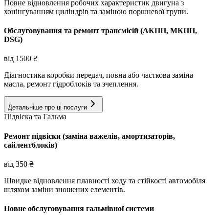
Повне відновлення робочих характеристик двигуна з
хонінгуванням циліндрів та заміною поршневої групи.
Обслуговування та ремонт трансмісій (АКПП, МКПП,
DSG)
від
1500
₴
Діагностика коробки передач, повна або часткова заміна
масла, ремонт гідроблоків та зчеплення.
Детальніше про ці послуги
Підвіска та Гальма
Ремонт підвіски (заміна важелів, амортизаторів,
сайлентблоків)
від
350
₴
Швидке відновлення плавності ходу та стійкості автомобіля
шляхом заміни зношених елементів.
Повне обслуговування гальмівної системи