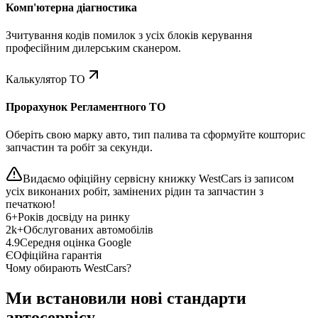
Комп'ютерна діагностика
Зчитування кодів помилок з усіх блоків керування
професійним дилерським сканером.
Калькулятор ТО
Прорахунок Регламентного ТО
Оберіть свою марку авто, тип палива та сформуйте кошторис
запчастин та робіт за секунди.
Видаємо офіційну сервісну книжку WestCars із записом
усіх виконаних робіт, замінених рідин та запчастин з
печаткою!
6+
Років досвіду на ринку
2k+
Обслугованих автомобілів
4.9
Середня оцінка Google
Є
Офіційна гарантія
Чому обирають WestCars?
Ми встановили нові стандарти
автосервісу