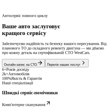
Автосервіс повного циклу
Ваше авто заслуговує
кращого сервісу
Забезпечуємо надійність та безпеку вашого пересування. Від
планового ТО до складного ремонту двигуна — ми дбаємо
про кожну деталь на сертифікованій СТО WestCars.
Онлайн-запис на СТО
Перелік наших послуг
6+
Років досвіду
2k+
Автомобілів
100%
Якість & Гарантія
Наші спеціалізації
Швидкі сервіс-помічники
Комп'ютерне сканування