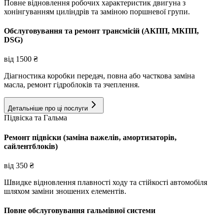
Повне відновлення робочих характеристик двигуна з
хонінгуванням циліндрів та заміною поршневої групи.
Обслуговування та ремонт трансмісій (АКПП, МКПП,
DSG)
від
1500
₴
Діагностика коробки передач, повна або часткова заміна
масла, ремонт гідроблоків та зчеплення.
Детальніше про ці послуги
Підвіска та Гальма
Ремонт підвіски (заміна важелів, амортизаторів,
сайлентблоків)
від
350
₴
Швидке відновлення плавності ходу та стійкості автомобіля
шляхом заміни зношених елементів.
Повне обслуговування гальмівної системи