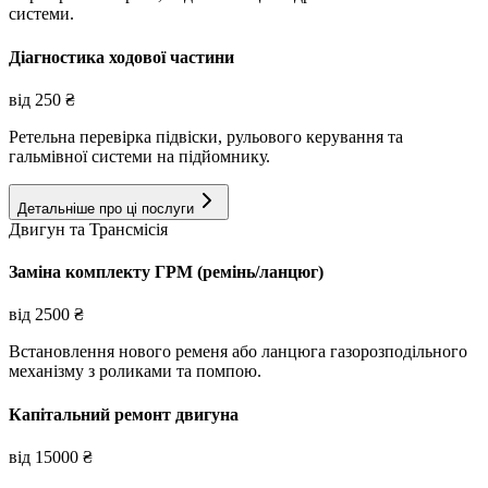
системи.
Діагностика ходової частини
від
250
₴
Ретельна перевірка підвіски, рульового керування та
гальмівної системи на підйомнику.
Детальніше про ці послуги
Двигун та Трансмісія
Заміна комплекту ГРМ (ремінь/ланцюг)
від
2500
₴
Встановлення нового ременя або ланцюга газорозподільного
механізму з роликами та помпою.
Капітальний ремонт двигуна
від
15000
₴