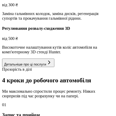
від
300
₴
Заміна гальмівних колодок, заміна дисків, регенерація
супортів та прокачування гальмівної рідини.
Регулювання розвалу-сходження 3D
від
500
₴
Високоточне налаштування кутів коліс автомобіля на
комп'ютерному 3D стенді Hunter.
Детальніше про ці послуги
Прозорість в ділі
4 кроки до робочого автомобіля
Ми максимально спростили процес ремонту. Ніяких
сюрпризів під час розрахунку чи на папері.
01
Запис та прийом