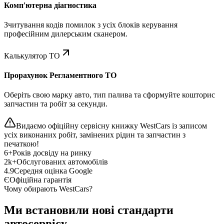
Комп'ютерна діагностика
Зчитування кодів помилок з усіх блоків керування
професійним дилерським сканером.
Калькулятор ТО
Прорахунок Регламентного ТО
Оберіть свою марку авто, тип палива та сформуйте кошторис
запчастин та робіт за секунди.
Видаємо офіційну сервісну книжку WestCars із записом
усіх виконаних робіт, замінених рідин та запчастин з
печаткою!
6+
Років досвіду на ринку
2k+
Обслугованих автомобілів
4.9
Середня оцінка Google
Є
Офіційна гарантія
Чому обирають WestCars?
Ми встановили нові стандарти
автосервісу