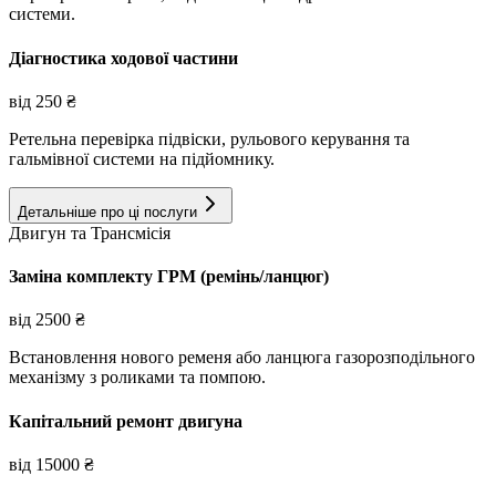
системи.
Діагностика ходової частини
від
250
₴
Ретельна перевірка підвіски, рульового керування та
гальмівної системи на підйомнику.
Детальніше про ці послуги
Двигун та Трансмісія
Заміна комплекту ГРМ (ремінь/ланцюг)
від
2500
₴
Встановлення нового ременя або ланцюга газорозподільного
механізму з роликами та помпою.
Капітальний ремонт двигуна
від
15000
₴