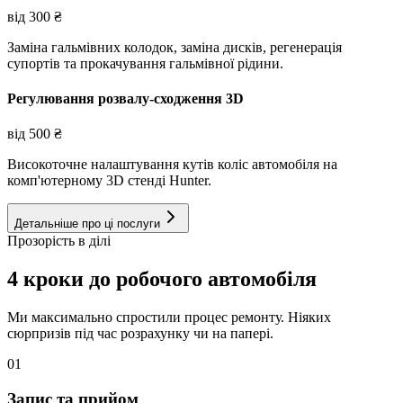
від
300
₴
Заміна гальмівних колодок, заміна дисків, регенерація
супортів та прокачування гальмівної рідини.
Регулювання розвалу-сходження 3D
від
500
₴
Високоточне налаштування кутів коліс автомобіля на
комп'ютерному 3D стенді Hunter.
Детальніше про ці послуги
Прозорість в ділі
4 кроки до робочого автомобіля
Ми максимально спростили процес ремонту. Ніяких
сюрпризів під час розрахунку чи на папері.
01
Запис та прийом