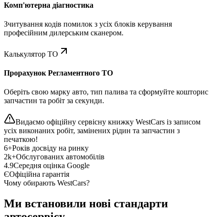
Комп'ютерна діагностика
Зчитування кодів помилок з усіх блоків керування
професійним дилерським сканером.
Калькулятор ТО
Прорахунок Регламентного ТО
Оберіть свою марку авто, тип палива та сформуйте кошторис
запчастин та робіт за секунди.
Видаємо офіційну сервісну книжку WestCars із записом
усіх виконаних робіт, замінених рідин та запчастин з
печаткою!
6+
Років досвіду на ринку
2k+
Обслугованих автомобілів
4.9
Середня оцінка Google
Є
Офіційна гарантія
Чому обирають WestCars?
Ми встановили нові стандарти
автосервісу