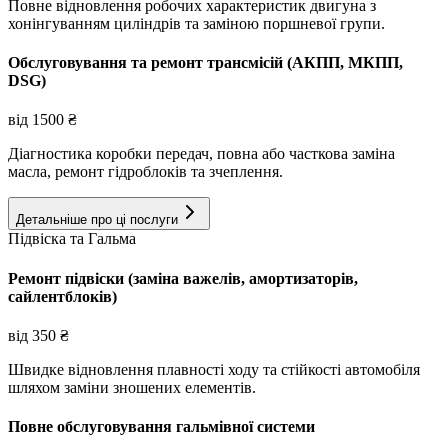
Повне відновлення робочих характеристик двигуна з
хонінгуванням циліндрів та заміною поршневої групи.
Обслуговування та ремонт трансмісій (АКПП, МКПП,
DSG)
від
1500
₴
Діагностика коробки передач, повна або часткова заміна
масла, ремонт гідроблоків та зчеплення.
Детальніше про ці послуги
Підвіска та Гальма
Ремонт підвіски (заміна важелів, амортизаторів,
сайлентблоків)
від
350
₴
Швидке відновлення плавності ходу та стійкості автомобіля
шляхом заміни зношених елементів.
Повне обслуговування гальмівної системи