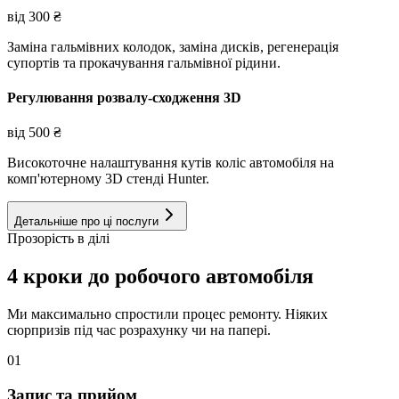
від
300
₴
Заміна гальмівних колодок, заміна дисків, регенерація
супортів та прокачування гальмівної рідини.
Регулювання розвалу-сходження 3D
від
500
₴
Високоточне налаштування кутів коліс автомобіля на
комп'ютерному 3D стенді Hunter.
Детальніше про ці послуги
Прозорість в ділі
4 кроки до робочого автомобіля
Ми максимально спростили процес ремонту. Ніяких
сюрпризів під час розрахунку чи на папері.
01
Запис та прийом