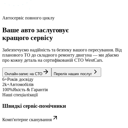
Автосервіс повного циклу
Ваше авто заслуговує
кращого сервісу
Забезпечуємо надійність та безпеку вашого пересування. Від
планового ТО до складного ремонту двигуна — ми дбаємо
про кожну деталь на сертифікованій СТО WestCars.
Онлайн-запис на СТО
Перелік наших послуг
6+
Років досвіду
2k+
Автомобілів
100%
Якість & Гарантія
Наші спеціалізації
Швидкі сервіс-помічники
Комп'ютерне сканування