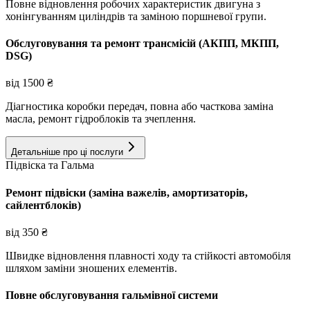
Повне відновлення робочих характеристик двигуна з
хонінгуванням циліндрів та заміною поршневої групи.
Обслуговування та ремонт трансмісій (АКПП, МКПП,
DSG)
від
1500
₴
Діагностика коробки передач, повна або часткова заміна
масла, ремонт гідроблоків та зчеплення.
Детальніше про ці послуги
Підвіска та Гальма
Ремонт підвіски (заміна важелів, амортизаторів,
сайлентблоків)
від
350
₴
Швидке відновлення плавності ходу та стійкості автомобіля
шляхом заміни зношених елементів.
Повне обслуговування гальмівної системи