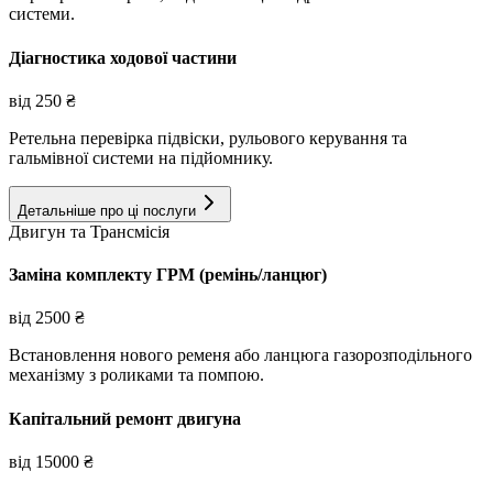
системи.
Діагностика ходової частини
від
250
₴
Ретельна перевірка підвіски, рульового керування та
гальмівної системи на підйомнику.
Детальніше про ці послуги
Двигун та Трансмісія
Заміна комплекту ГРМ (ремінь/ланцюг)
від
2500
₴
Встановлення нового ременя або ланцюга газорозподільного
механізму з роликами та помпою.
Капітальний ремонт двигуна
від
15000
₴