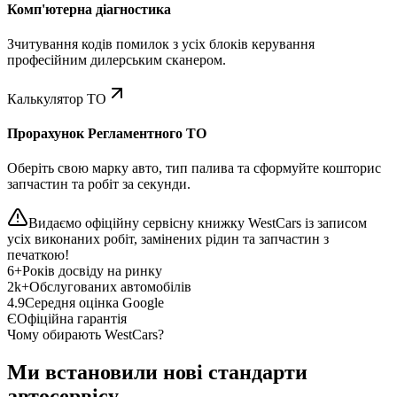
Комп'ютерна діагностика
Зчитування кодів помилок з усіх блоків керування
професійним дилерським сканером.
Калькулятор ТО
Прорахунок Регламентного ТО
Оберіть свою марку авто, тип палива та сформуйте кошторис
запчастин та робіт за секунди.
Видаємо офіційну сервісну книжку WestCars із записом
усіх виконаних робіт, замінених рідин та запчастин з
печаткою!
6+
Років досвіду на ринку
2k+
Обслугованих автомобілів
4.9
Середня оцінка Google
Є
Офіційна гарантія
Чому обирають WestCars?
Ми встановили нові стандарти
автосервісу