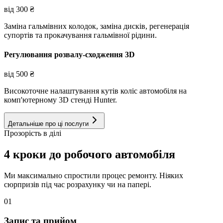
від
300
₴
Заміна гальмівних колодок, заміна дисків, регенерація
супортів та прокачування гальмівної рідини.
Регулювання розвалу-сходження 3D
від
500
₴
Високоточне налаштування кутів коліс автомобіля на
комп'ютерному 3D стенді Hunter.
Детальніше про ці послуги
Прозорість в ділі
4 кроки до робочого автомобіля
Ми максимально спростили процес ремонту. Ніяких
сюрпризів під час розрахунку чи на папері.
01
Запис та прийом