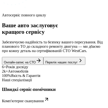
Автосервіс повного циклу
Ваше авто заслуговує
кращого сервісу
Забезпечуємо надійність та безпеку вашого пересування. Від
планового ТО до складного ремонту двигуна — ми дбаємо
про кожну деталь на сертифікованій СТО WestCars.
Онлайн-запис на СТО
Перелік наших послуг
6+
Років досвіду
2k+
Автомобілів
100%
Якість & Гарантія
Наші спеціалізації
Швидкі сервіс-помічники
Комп'ютерне сканування