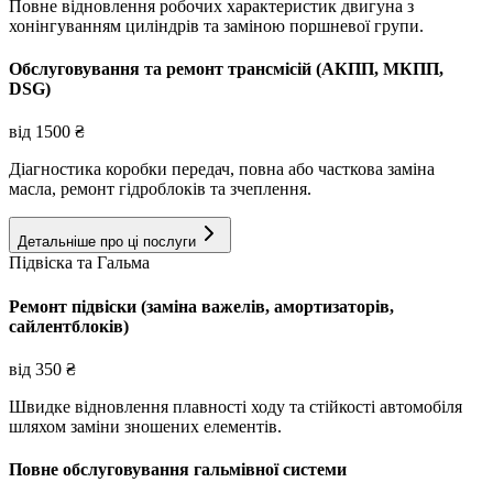
Повне відновлення робочих характеристик двигуна з
хонінгуванням циліндрів та заміною поршневої групи.
Обслуговування та ремонт трансмісій (АКПП, МКПП,
DSG)
від
1500
₴
Діагностика коробки передач, повна або часткова заміна
масла, ремонт гідроблоків та зчеплення.
Детальніше про ці послуги
Підвіска та Гальма
Ремонт підвіски (заміна важелів, амортизаторів,
сайлентблоків)
від
350
₴
Швидке відновлення плавності ходу та стійкості автомобіля
шляхом заміни зношених елементів.
Повне обслуговування гальмівної системи