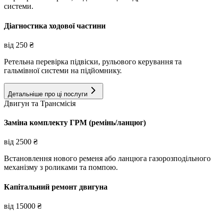
системи.
Діагностика ходової частини
від
250
₴
Ретельна перевірка підвіски, рульового керування та
гальмівної системи на підйомнику.
Детальніше про ці послуги
Двигун та Трансмісія
Заміна комплекту ГРМ (ремінь/ланцюг)
від
2500
₴
Встановлення нового ременя або ланцюга газорозподільного
механізму з роликами та помпою.
Капітальний ремонт двигуна
від
15000
₴