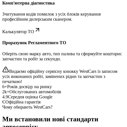
Комп'ютерна діагностика
Зчитування кодів помилок з усіх блоків керування
професійним дилерським сканером.
Калькулятор ТО
Прорахунок Регламентного ТО
Оберіть свою марку авто, тип палива та сформуйте кошторис
запчастин та робіт за секунди.
Видаємо офіційну сервісну книжку WestCars із записом
усіх виконаних робіт, замінених рідин та запчастин з
печаткою!
6+
Років досвіду на ринку
2k+
Обслугованих автомобілів
4.9
Середня оцінка Google
Є
Офіційна гарантія
Чому обирають WestCars?
Ми встановили нові стандарти
автосервісу