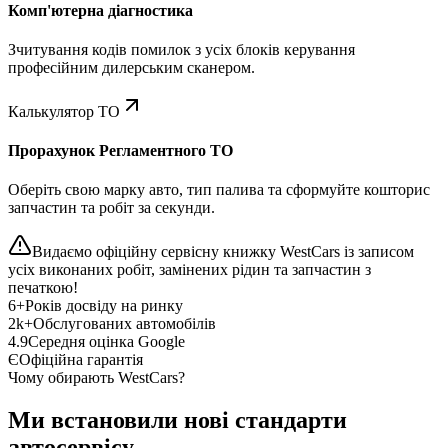
Комп'ютерна діагностика
Зчитування кодів помилок з усіх блоків керування
професійним дилерським сканером.
Калькулятор ТО
Прорахунок Регламентного ТО
Оберіть свою марку авто, тип палива та сформуйте кошторис
запчастин та робіт за секунди.
Видаємо офіційну сервісну книжку WestCars із записом
усіх виконаних робіт, замінених рідин та запчастин з
печаткою!
6+
Років досвіду на ринку
2k+
Обслугованих автомобілів
4.9
Середня оцінка Google
Є
Офіційна гарантія
Чому обирають WestCars?
Ми встановили нові стандарти
автосервісу