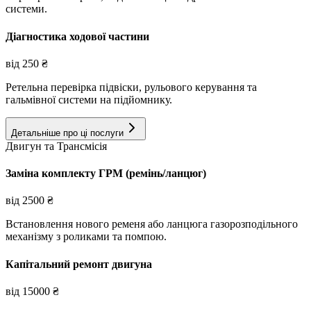
системи.
Діагностика ходової частини
від
250
₴
Ретельна перевірка підвіски, рульового керування та
гальмівної системи на підйомнику.
Детальніше про ці послуги
Двигун та Трансмісія
Заміна комплекту ГРМ (ремінь/ланцюг)
від
2500
₴
Встановлення нового ременя або ланцюга газорозподільного
механізму з роликами та помпою.
Капітальний ремонт двигуна
від
15000
₴