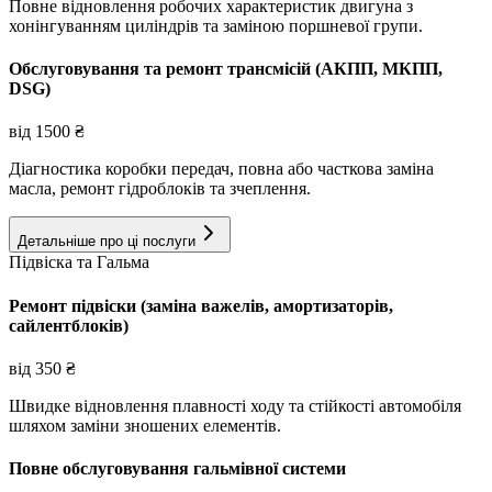
Повне відновлення робочих характеристик двигуна з
хонінгуванням циліндрів та заміною поршневої групи.
Обслуговування та ремонт трансмісій (АКПП, МКПП,
DSG)
від
1500
₴
Діагностика коробки передач, повна або часткова заміна
масла, ремонт гідроблоків та зчеплення.
Детальніше про ці послуги
Підвіска та Гальма
Ремонт підвіски (заміна важелів, амортизаторів,
сайлентблоків)
від
350
₴
Швидке відновлення плавності ходу та стійкості автомобіля
шляхом заміни зношених елементів.
Повне обслуговування гальмівної системи