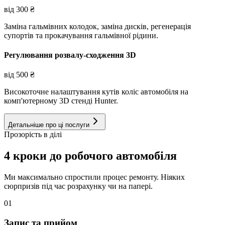
від
300
₴
Заміна гальмівних колодок, заміна дисків, регенерація
супортів та прокачування гальмівної рідини.
Регулювання розвалу-сходження 3D
від
500
₴
Високоточне налаштування кутів коліс автомобіля на
комп'ютерному 3D стенді Hunter.
Детальніше про ці послуги
Прозорість в ділі
4 кроки до робочого автомобіля
Ми максимально спростили процес ремонту. Ніяких
сюрпризів під час розрахунку чи на папері.
01
Запис та прийом