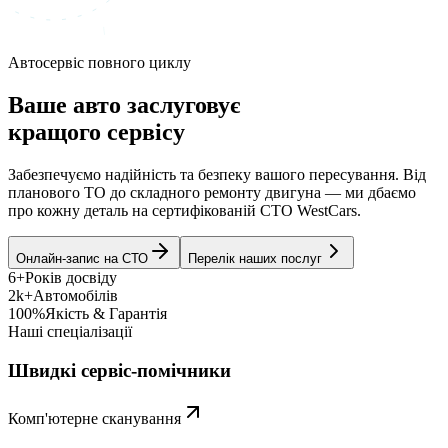
Автосервіс повного циклу
Ваше авто заслуговує
кращого сервісу
Забезпечуємо надійність та безпеку вашого пересування. Від
планового ТО до складного ремонту двигуна — ми дбаємо
про кожну деталь на сертифікованій СТО WestCars.
Онлайн-запис на СТО
Перелік наших послуг
6+
Років досвіду
2k+
Автомобілів
100%
Якість & Гарантія
Наші спеціалізації
Швидкі сервіс-помічники
Комп'ютерне сканування