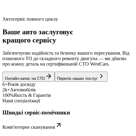
Автосервіс повного циклу
Ваше авто заслуговує
кращого сервісу
Забезпечуємо надійність та безпеку вашого пересування. Від
планового ТО до складного ремонту двигуна — ми дбаємо
про кожну деталь на сертифікованій СТО WestCars.
Онлайн-запис на СТО
Перелік наших послуг
6+
Років досвіду
2k+
Автомобілів
100%
Якість & Гарантія
Наші спеціалізації
Швидкі сервіс-помічники
Комп'ютерне сканування