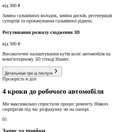
від
300
₴
Заміна гальмівних колодок, заміна дисків, регенерація
супортів та прокачування гальмівної рідини.
Регулювання розвалу-сходження 3D
від
500
₴
Високоточне налаштування кутів коліс автомобіля на
комп'ютерному 3D стенді Hunter.
Детальніше про ці послуги
Прозорість в ділі
4 кроки до робочого автомобіля
Ми максимально спростили процес ремонту. Ніяких
сюрпризів під час розрахунку чи на папері.
01
Запис та прийом