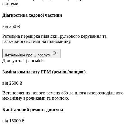
системи.
Діагностика ходової частини
від
250
₴
Ретельна перевірка підвіски, рульового керування та
гальмівної системи на підйомнику.
Детальніше про ці послуги
Двигун та Трансмісія
Заміна комплекту ГРМ (ремінь/ланцюг)
від
2500
₴
Встановлення нового ременя або ланцюга газорозподільного
механізму з роликами та помпою.
Капітальний ремонт двигуна
від
15000
₴