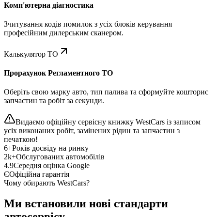
Комп'ютерна діагностика
Зчитування кодів помилок з усіх блоків керування
професійним дилерським сканером.
Калькулятор ТО
Прорахунок Регламентного ТО
Оберіть свою марку авто, тип палива та сформуйте кошторис
запчастин та робіт за секунди.
Видаємо офіційну сервісну книжку WestCars із записом
усіх виконаних робіт, замінених рідин та запчастин з
печаткою!
6+
Років досвіду на ринку
2k+
Обслугованих автомобілів
4.9
Середня оцінка Google
Є
Офіційна гарантія
Чому обирають WestCars?
Ми встановили нові стандарти
автосервісу