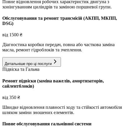
Повне відновлення робочих характеристик двигуна з
хонінгуванням циліндрів та заміною поршневої групи.
Обслуговування та ремонт трансмісій (АКПП, МКПП,
DSG)
від
1500
₴
Діагностика коробки передач, повна або часткова заміна
масла, ремонт гідроблоків та зчеплення.
Детальніше про ці послуги
Підвіска та Гальма
Ремонт підвіски (заміна важелів, амортизаторів,
сайлентблоків)
від
350
₴
Швидке відновлення плавності ходу та стійкості автомобіля
шляхом заміни зношених елементів.
Повне обслуговування гальмівної системи