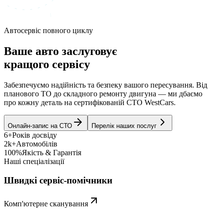
Автосервіс повного циклу
Ваше авто заслуговує
кращого сервісу
Забезпечуємо надійність та безпеку вашого пересування. Від
планового ТО до складного ремонту двигуна — ми дбаємо
про кожну деталь на сертифікованій СТО WestCars.
Онлайн-запис на СТО
Перелік наших послуг
6+
Років досвіду
2k+
Автомобілів
100%
Якість & Гарантія
Наші спеціалізації
Швидкі сервіс-помічники
Комп'ютерне сканування