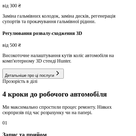
від
300
₴
Заміна гальмівних колодок, заміна дисків, регенерація
супортів та прокачування гальмівної рідини.
Регулювання розвалу-сходження 3D
від
500
₴
Високоточне налаштування кутів коліс автомобіля на
комп'ютерному 3D стенді Hunter.
Детальніше про ці послуги
Прозорість в ділі
4 кроки до робочого автомобіля
Ми максимально спростили процес ремонту. Ніяких
сюрпризів під час розрахунку чи на папері.
01
Запис та прийом