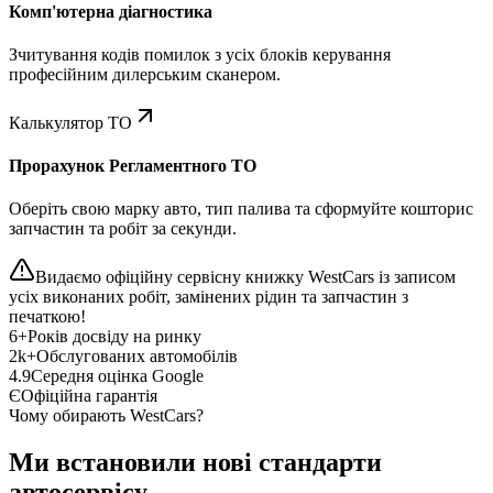
Комп'ютерна діагностика
Зчитування кодів помилок з усіх блоків керування
професійним дилерським сканером.
Калькулятор ТО
Прорахунок Регламентного ТО
Оберіть свою марку авто, тип палива та сформуйте кошторис
запчастин та робіт за секунди.
Видаємо офіційну сервісну книжку WestCars із записом
усіх виконаних робіт, замінених рідин та запчастин з
печаткою!
6+
Років досвіду на ринку
2k+
Обслугованих автомобілів
4.9
Середня оцінка Google
Є
Офіційна гарантія
Чому обирають WestCars?
Ми встановили нові стандарти
автосервісу