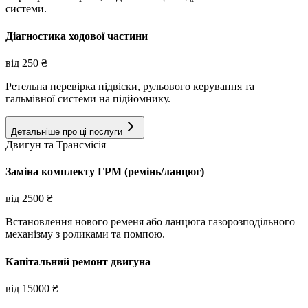
системи.
Діагностика ходової частини
від
250
₴
Ретельна перевірка підвіски, рульового керування та
гальмівної системи на підйомнику.
Детальніше про ці послуги
Двигун та Трансмісія
Заміна комплекту ГРМ (ремінь/ланцюг)
від
2500
₴
Встановлення нового ременя або ланцюга газорозподільного
механізму з роликами та помпою.
Капітальний ремонт двигуна
від
15000
₴