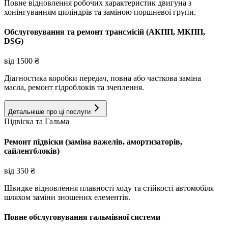
Повне відновлення робочих характеристик двигуна з
хонінгуванням циліндрів та заміною поршневої групи.
Обслуговування та ремонт трансмісій (АКПП, МКПП,
DSG)
від
1500
₴
Діагностика коробки передач, повна або часткова заміна
масла, ремонт гідроблоків та зчеплення.
Детальніше про ці послуги
Підвіска та Гальма
Ремонт підвіски (заміна важелів, амортизаторів,
сайлентблоків)
від
350
₴
Швидке відновлення плавності ходу та стійкості автомобіля
шляхом заміни зношених елементів.
Повне обслуговування гальмівної системи