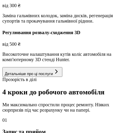
від
300
₴
Заміна гальмівних колодок, заміна дисків, регенерація
супортів та прокачування гальмівної рідини.
Регулювання розвалу-сходження 3D
від
500
₴
Високоточне налаштування кутів коліс автомобіля на
комп'ютерному 3D стенді Hunter.
Детальніше про ці послуги
Прозорість в ділі
4 кроки до робочого автомобіля
Ми максимально спростили процес ремонту. Ніяких
сюрпризів під час розрахунку чи на папері.
01
Запис та прийом