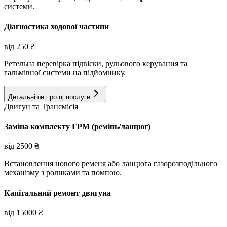
системи.
Діагностика ходової частини
від
250
₴
Ретельна перевірка підвіски, рульового керування та
гальмівної системи на підйомнику.
Детальніше про ці послуги
Двигун та Трансмісія
Заміна комплекту ГРМ (ремінь/ланцюг)
від
2500
₴
Встановлення нового ременя або ланцюга газорозподільного
механізму з роликами та помпою.
Капітальний ремонт двигуна
від
15000
₴