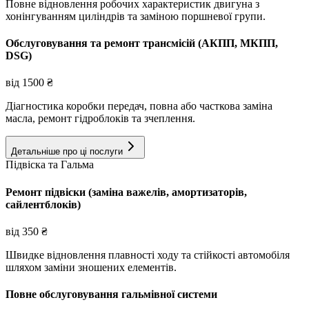
Повне відновлення робочих характеристик двигуна з
хонінгуванням циліндрів та заміною поршневої групи.
Обслуговування та ремонт трансмісій (АКПП, МКПП,
DSG)
від
1500
₴
Діагностика коробки передач, повна або часткова заміна
масла, ремонт гідроблоків та зчеплення.
Детальніше про ці послуги
Підвіска та Гальма
Ремонт підвіски (заміна важелів, амортизаторів,
сайлентблоків)
від
350
₴
Швидке відновлення плавності ходу та стійкості автомобіля
шляхом заміни зношених елементів.
Повне обслуговування гальмівної системи