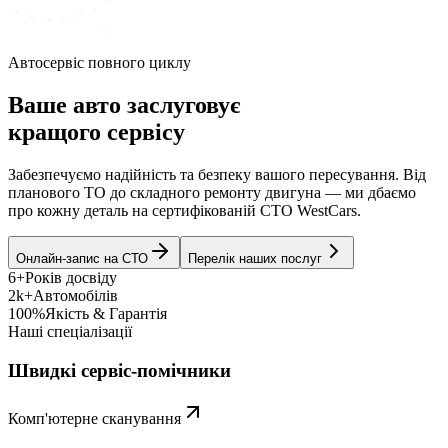
Автосервіс повного циклу
Ваше авто заслуговує
кращого сервісу
Забезпечуємо надійність та безпеку вашого пересування. Від
планового ТО до складного ремонту двигуна — ми дбаємо
про кожну деталь на сертифікованій СТО WestCars.
Онлайн-запис на СТО
Перелік наших послуг
6+
Років досвіду
2k+
Автомобілів
100%
Якість & Гарантія
Наші спеціалізації
Швидкі сервіс-помічники
Комп'ютерне сканування