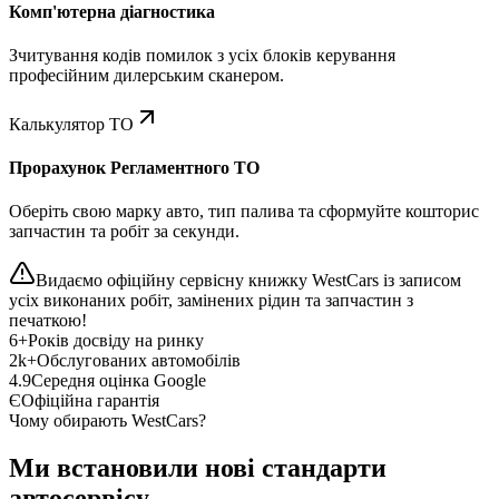
Комп'ютерна діагностика
Зчитування кодів помилок з усіх блоків керування
професійним дилерським сканером.
Калькулятор ТО
Прорахунок Регламентного ТО
Оберіть свою марку авто, тип палива та сформуйте кошторис
запчастин та робіт за секунди.
Видаємо офіційну сервісну книжку WestCars із записом
усіх виконаних робіт, замінених рідин та запчастин з
печаткою!
6+
Років досвіду на ринку
2k+
Обслугованих автомобілів
4.9
Середня оцінка Google
Є
Офіційна гарантія
Чому обирають WestCars?
Ми встановили нові стандарти
автосервісу