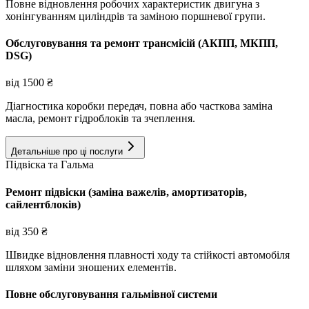
Повне відновлення робочих характеристик двигуна з
хонінгуванням циліндрів та заміною поршневої групи.
Обслуговування та ремонт трансмісій (АКПП, МКПП,
DSG)
від
1500
₴
Діагностика коробки передач, повна або часткова заміна
масла, ремонт гідроблоків та зчеплення.
Детальніше про ці послуги
Підвіска та Гальма
Ремонт підвіски (заміна важелів, амортизаторів,
сайлентблоків)
від
350
₴
Швидке відновлення плавності ходу та стійкості автомобіля
шляхом заміни зношених елементів.
Повне обслуговування гальмівної системи