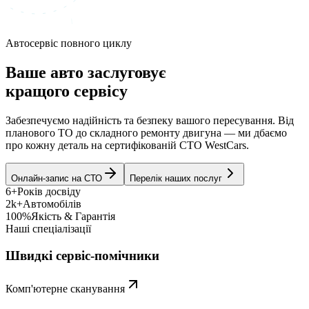
Автосервіс повного циклу
Ваше авто заслуговує
кращого сервісу
Забезпечуємо надійність та безпеку вашого пересування. Від
планового ТО до складного ремонту двигуна — ми дбаємо
про кожну деталь на сертифікованій СТО WestCars.
Онлайн-запис на СТО
Перелік наших послуг
6+
Років досвіду
2k+
Автомобілів
100%
Якість & Гарантія
Наші спеціалізації
Швидкі сервіс-помічники
Комп'ютерне сканування