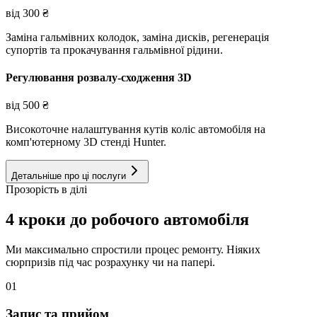
від
300
₴
Заміна гальмівних колодок, заміна дисків, регенерація
супортів та прокачування гальмівної рідини.
Регулювання розвалу-сходження 3D
від
500
₴
Високоточне налаштування кутів коліс автомобіля на
комп'ютерному 3D стенді Hunter.
Детальніше про ці послуги
Прозорість в ділі
4 кроки до робочого автомобіля
Ми максимально спростили процес ремонту. Ніяких
сюрпризів під час розрахунку чи на папері.
01
Запис та прийом