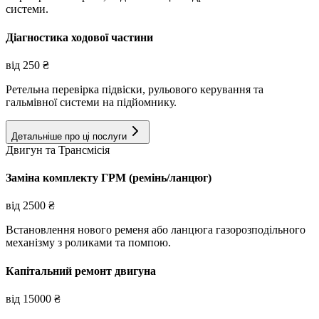
системи.
Діагностика ходової частини
від
250
₴
Ретельна перевірка підвіски, рульового керування та
гальмівної системи на підйомнику.
Детальніше про ці послуги
Двигун та Трансмісія
Заміна комплекту ГРМ (ремінь/ланцюг)
від
2500
₴
Встановлення нового ременя або ланцюга газорозподільного
механізму з роликами та помпою.
Капітальний ремонт двигуна
від
15000
₴