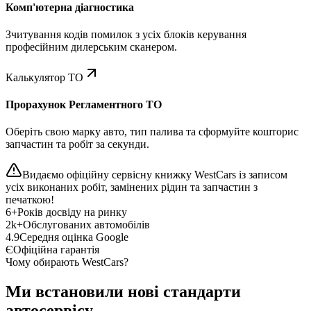
Комп'ютерна діагностика
Зчитування кодів помилок з усіх блоків керування
професійним дилерським сканером.
Калькулятор ТО
Прорахунок Регламентного ТО
Оберіть свою марку авто, тип палива та сформуйте кошторис
запчастин та робіт за секунди.
Видаємо офіційну сервісну книжку WestCars із записом
усіх виконаних робіт, замінених рідин та запчастин з
печаткою!
6+
Років досвіду на ринку
2k+
Обслугованих автомобілів
4.9
Середня оцінка Google
Є
Офіційна гарантія
Чому обирають WestCars?
Ми встановили нові стандарти
автосервісу