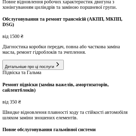
Повне відновлення робочих характеристик двигуна з
хонінгуванням циліндрів та заміною поршневої групи.
Обслуговування та ремонт трансмісій (АКПП, МКПП,
DSG)
від
1500
₴
Діагностика коробки передач, повна або часткова заміна
масла, ремонт гідроблоків та зчеплення.
Детальніше про ці послуги
Підвіска та Гальма
Ремонт підвіски (заміна важелів, амортизаторів,
сайлентблоків)
від
350
₴
Швидке відновлення плавності ходу та стійкості автомобіля
шляхом заміни зношених елементів.
Повне обслуговування гальмівної системи