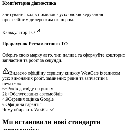
Комп'ютерна діагностика
Зчитування кодів помилок з усіх блоків керування
професійним дилерським сканером.
Калькулятор ТО
Прорахунок Регламентного ТО
Оберіть свою марку авто, тип палива та сформуйте кошторис
запчастин та робіт за секунди.
Видаємо офіційну сервісну книжку WestCars із записом
усіх виконаних робіт, замінених рідин та запчастин з
печаткою!
6+
Років досвіду на ринку
2k+
Обслугованих автомобілів
4.9
Середня оцінка Google
Є
Офіційна гарантія
Чому обирають WestCars?
Ми встановили нові стандарти
автосервісу