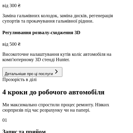
від
300
₴
Заміна гальмівних колодок, заміна дисків, регенерація
супортів та прокачування гальмівної рідини.
Регулювання розвалу-сходження 3D
від
500
₴
Високоточне налаштування кутів коліс автомобіля на
комп'ютерному 3D стенді Hunter.
Детальніше про ці послуги
Прозорість в ділі
4 кроки до робочого автомобіля
Ми максимально спростили процес ремонту. Ніяких
сюрпризів під час розрахунку чи на папері.
01
Запис та прийом