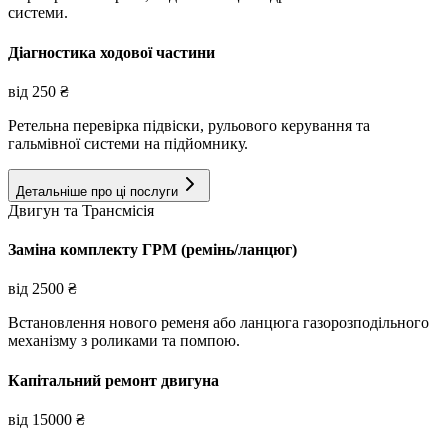
системи.
Діагностика ходової частини
від
250
₴
Ретельна перевірка підвіски, рульового керування та
гальмівної системи на підйомнику.
Детальніше про ці послуги
Двигун та Трансмісія
Заміна комплекту ГРМ (ремінь/ланцюг)
від
2500
₴
Встановлення нового ременя або ланцюга газорозподільного
механізму з роликами та помпою.
Капітальний ремонт двигуна
від
15000
₴