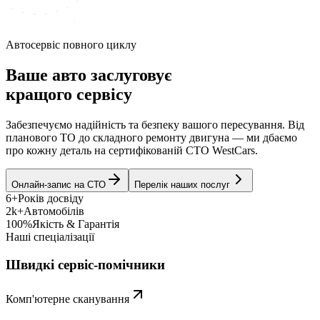
Автосервіс повного циклу
Ваше авто заслуговує
кращого сервісу
Забезпечуємо надійність та безпеку вашого пересування. Від
планового ТО до складного ремонту двигуна — ми дбаємо
про кожну деталь на сертифікованій СТО WestCars.
Онлайн-запис на СТО
Перелік наших послуг
6+
Років досвіду
2k+
Автомобілів
100%
Якість & Гарантія
Наші спеціалізації
Швидкі сервіс-помічники
Комп'ютерне сканування