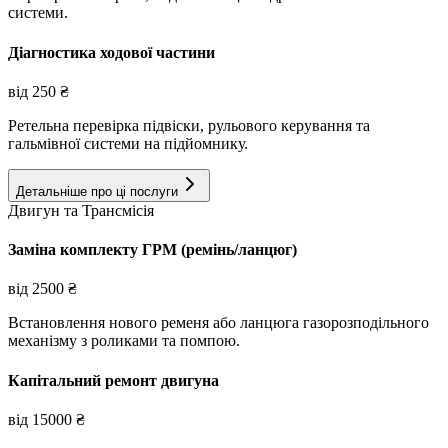
системи.
Діагностика ходової частини
від
250
₴
Ретельна перевірка підвіски, рульового керування та
гальмівної системи на підйомнику.
Детальніше про ці послуги
Двигун та Трансмісія
Заміна комплекту ГРМ (ремінь/ланцюг)
від
2500
₴
Встановлення нового ременя або ланцюга газорозподільного
механізму з роликами та помпою.
Капітальний ремонт двигуна
від
15000
₴