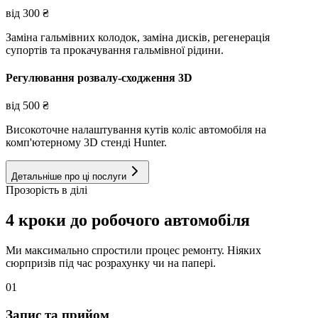
від
300
₴
Заміна гальмівних колодок, заміна дисків, регенерація
супортів та прокачування гальмівної рідини.
Регулювання розвалу-сходження 3D
від
500
₴
Високоточне налаштування кутів коліс автомобіля на
комп'ютерному 3D стенді Hunter.
Детальніше про ці послуги
Прозорість в ділі
4 кроки до робочого автомобіля
Ми максимально спростили процес ремонту. Ніяких
сюрпризів під час розрахунку чи на папері.
01
Запис та прийом