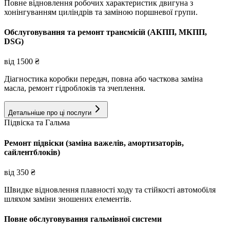
Повне відновлення робочих характеристик двигуна з
хонінгуванням циліндрів та заміною поршневої групи.
Обслуговування та ремонт трансмісій (АКПП, МКПП,
DSG)
від
1500
₴
Діагностика коробки передач, повна або часткова заміна
масла, ремонт гідроблоків та зчеплення.
Детальніше про ці послуги
Підвіска та Гальма
Ремонт підвіски (заміна важелів, амортизаторів,
сайлентблоків)
від
350
₴
Швидке відновлення плавності ходу та стійкості автомобіля
шляхом заміни зношених елементів.
Повне обслуговування гальмівної системи