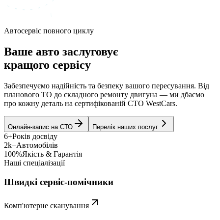
Автосервіс повного циклу
Ваше авто заслуговує
кращого сервісу
Забезпечуємо надійність та безпеку вашого пересування. Від
планового ТО до складного ремонту двигуна — ми дбаємо
про кожну деталь на сертифікованій СТО WestCars.
Онлайн-запис на СТО
Перелік наших послуг
6+
Років досвіду
2k+
Автомобілів
100%
Якість & Гарантія
Наші спеціалізації
Швидкі сервіс-помічники
Комп'ютерне сканування