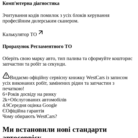
Комп'ютерна діагностика
Зчитування кодів помилок з усіх блоків керування
професійним дилерським сканером.
Калькулятор ТО
Прорахунок Регламентного ТО
Оберіть свою марку авто, тип палива та сформуйте кошторис
запчастин та робіт за секунди.
Видаємо офіційну сервісну книжку WestCars із записом
усіх виконаних робіт, замінених рідин та запчастин з
печаткою!
6+
Років досвіду на ринку
2k+
Обслугованих автомобілів
4.9
Середня оцінка Google
Є
Офіційна гарантія
Чому обирають WestCars?
Ми встановили нові стандарти
автосервісу