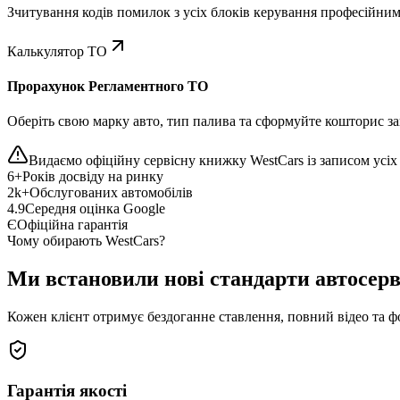
Зчитування кодів помилок з усіх блоків керування професійни
Калькулятор ТО
Прорахунок Регламентного ТО
Оберіть свою марку авто, тип палива та сформуйте кошторис зап
Видаємо офіційну сервісну книжку WestCars із записом усіх 
6+
Років досвіду на ринку
2k+
Обслугованих автомобілів
4.9
Середня оцінка Google
Є
Офіційна гарантія
Чому обирають WestCars?
Ми встановили нові стандарти автосерв
Кожен клієнт отримує бездоганне ставлення, повний відео та ф
Гарантія якості