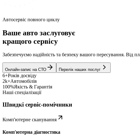
Автосервіс повного циклу
Ваше авто заслуговує
кращого сервісу
Забезпечуємо надійність та безпеку вашого пересування. Від 
Онлайн-запис на СТО
Перелік наших послуг
6+
Років досвіду
2k+
Автомобілів
100%
Якість & Гарантія
Наші спеціалізації
Швидкі сервіс-помічники
Комп'ютерне сканування
Комп'ютерна діагностика