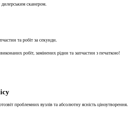
м дилерським сканером.
частин та робіт за секунди.
виконаних робіт, замінених рідин та запчастин з печаткою!
ісу
отозвіт проблемних вузлів та абсолютну ясність ціноутворення.