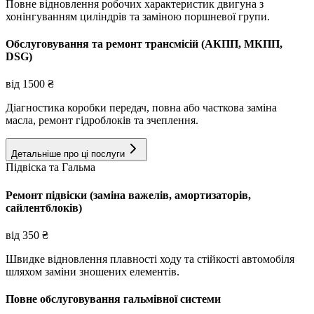
Повне відновлення робочих характеристик двигуна з
хонінгуванням циліндрів та заміною поршневої групи.
Обслуговування та ремонт трансмісій (АКПП, МКПП,
DSG)
від
1500
₴
Діагностика коробки передач, повна або часткова заміна
масла, ремонт гідроблоків та зчеплення.
Детальніше про ці послуги
Підвіска та Гальма
Ремонт підвіски (заміна важелів, амортизаторів,
сайлентблоків)
від
350
₴
Швидке відновлення плавності ходу та стійкості автомобіля
шляхом заміни зношених елементів.
Повне обслуговування гальмівної системи