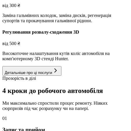
від
300
₴
Заміна гальмівних колодок, заміна дисків, регенерація
супортів та прокачування гальмівної рідини.
Регулювання розвалу-сходження 3D
від
500
₴
Високоточне налаштування кутів коліс автомобіля на
комп'ютерному 3D стенді Hunter.
Детальніше про ці послуги
Прозорість в ділі
4 кроки до робочого автомобіля
Ми максимально спростили процес ремонту. Ніяких
сюрпризів під час розрахунку чи на папері.
01
Запис та прийом