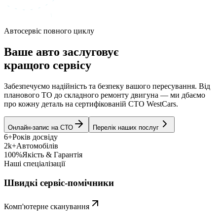
Автосервіс повного циклу
Ваше авто заслуговує
кращого сервісу
Забезпечуємо надійність та безпеку вашого пересування. Від
планового ТО до складного ремонту двигуна — ми дбаємо
про кожну деталь на сертифікованій СТО WestCars.
Онлайн-запис на СТО
Перелік наших послуг
6+
Років досвіду
2k+
Автомобілів
100%
Якість & Гарантія
Наші спеціалізації
Швидкі сервіс-помічники
Комп'ютерне сканування