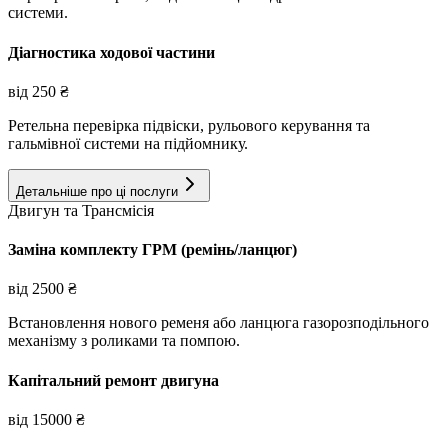
системи.
Діагностика ходової частини
від
250
₴
Ретельна перевірка підвіски, рульового керування та
гальмівної системи на підйомнику.
Детальніше про ці послуги
Двигун та Трансмісія
Заміна комплекту ГРМ (ремінь/ланцюг)
від
2500
₴
Встановлення нового ременя або ланцюга газорозподільного
механізму з роликами та помпою.
Капітальний ремонт двигуна
від
15000
₴