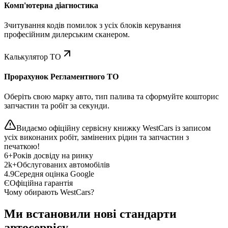
Комп'ютерна діагностика
Зчитування кодів помилок з усіх блоків керування
професійним дилерським сканером.
Калькулятор ТО
Прорахунок Регламентного ТО
Оберіть свою марку авто, тип палива та сформуйте кошторис
запчастин та робіт за секунди.
Видаємо офіційну сервісну книжку WestCars із записом
усіх виконаних робіт, замінених рідин та запчастин з
печаткою!
6+
Років досвіду на ринку
2k+
Обслугованих автомобілів
4.9
Середня оцінка Google
Є
Офіційна гарантія
Чому обирають WestCars?
Ми встановили нові стандарти
автосервісу