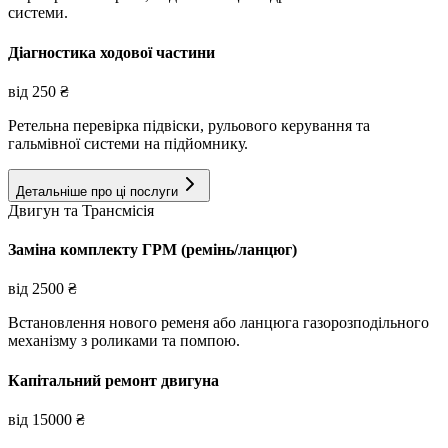
системи.
Діагностика ходової частини
від
250
₴
Ретельна перевірка підвіски, рульового керування та
гальмівної системи на підйомнику.
Детальніше про ці послуги
Двигун та Трансмісія
Заміна комплекту ГРМ (ремінь/ланцюг)
від
2500
₴
Встановлення нового ременя або ланцюга газорозподільного
механізму з роликами та помпою.
Капітальний ремонт двигуна
від
15000
₴