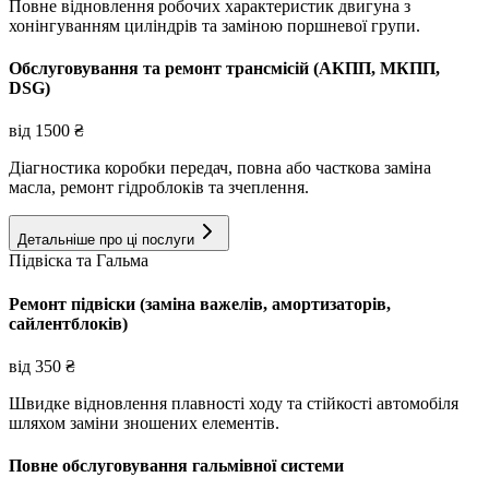
Повне відновлення робочих характеристик двигуна з
хонінгуванням циліндрів та заміною поршневої групи.
Обслуговування та ремонт трансмісій (АКПП, МКПП,
DSG)
від
1500
₴
Діагностика коробки передач, повна або часткова заміна
масла, ремонт гідроблоків та зчеплення.
Детальніше про ці послуги
Підвіска та Гальма
Ремонт підвіски (заміна важелів, амортизаторів,
сайлентблоків)
від
350
₴
Швидке відновлення плавності ходу та стійкості автомобіля
шляхом заміни зношених елементів.
Повне обслуговування гальмівної системи