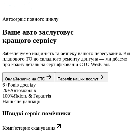
Автосервіс повного циклу
Ваше авто заслуговує
кращого сервісу
Забезпечуємо надійність та безпеку вашого пересування. Від
планового ТО до складного ремонту двигуна — ми дбаємо
про кожну деталь на сертифікованій СТО WestCars.
Онлайн-запис на СТО
Перелік наших послуг
6+
Років досвіду
2k+
Автомобілів
100%
Якість & Гарантія
Наші спеціалізації
Швидкі сервіс-помічники
Комп'ютерне сканування