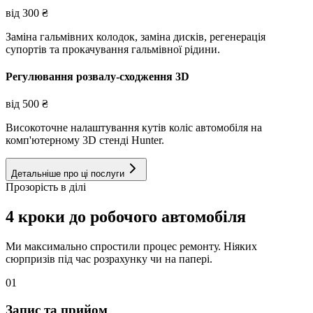
від
300
₴
Заміна гальмівних колодок, заміна дисків, регенерація
супортів та прокачування гальмівної рідини.
Регулювання розвалу-сходження 3D
від
500
₴
Високоточне налаштування кутів коліс автомобіля на
комп'ютерному 3D стенді Hunter.
Детальніше про ці послуги
Прозорість в ділі
4 кроки до робочого автомобіля
Ми максимально спростили процес ремонту. Ніяких
сюрпризів під час розрахунку чи на папері.
01
Запис та прийом