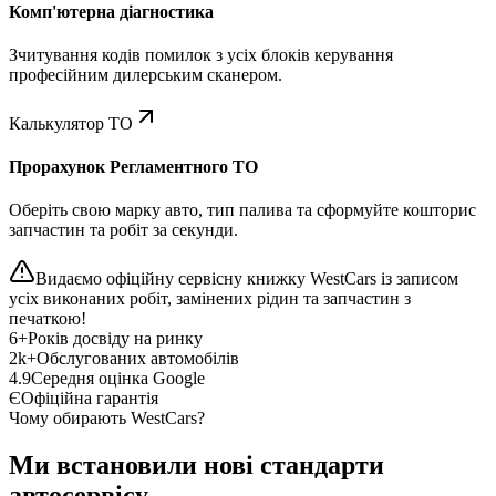
Комп'ютерна діагностика
Зчитування кодів помилок з усіх блоків керування
професійним дилерським сканером.
Калькулятор ТО
Прорахунок Регламентного ТО
Оберіть свою марку авто, тип палива та сформуйте кошторис
запчастин та робіт за секунди.
Видаємо офіційну сервісну книжку WestCars із записом
усіх виконаних робіт, замінених рідин та запчастин з
печаткою!
6+
Років досвіду на ринку
2k+
Обслугованих автомобілів
4.9
Середня оцінка Google
Є
Офіційна гарантія
Чому обирають WestCars?
Ми встановили нові стандарти
автосервісу