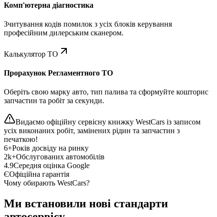
Комп'ютерна діагностика
Зчитування кодів помилок з усіх блоків керування
професійним дилерським сканером.
Калькулятор ТО
Прорахунок Регламентного ТО
Оберіть свою марку авто, тип палива та сформуйте кошторис
запчастин та робіт за секунди.
Видаємо офіційну сервісну книжку WestCars із записом
усіх виконаних робіт, замінених рідин та запчастин з
печаткою!
6+
Років досвіду на ринку
2k+
Обслугованих автомобілів
4.9
Середня оцінка Google
Є
Офіційна гарантія
Чому обирають WestCars?
Ми встановили нові стандарти
автосервісу