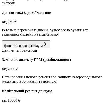
системи.
Діагностика ходової частини
від
250
₴
Ретельна перевірка підвіски, рульового керування та
гальмівної системи на підйомнику.
Детальніше про ці послуги
Двигун та Трансмісія
Заміна комплекту ГРМ (ремінь/ланцюг)
від
2500
₴
Встановлення нового ременя або ланцюга газорозподільного
механізму з роликами та помпою.
Капітальний ремонт двигуна
від
15000
₴