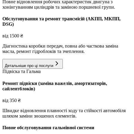
Повне відновлення робочих характеристик двигуна з
хонінгуванням циліндрів та заміною поршневої групи.
Обслуговування та ремонт трансмісій (АКПП, МКПП,
DSG)
від
1500
₴
Діагностика коробки передач, повна або часткова заміна
масла, ремонт гідроблоків та зчеплення.
Детальніше про ці послуги
Підвіска та Гальма
Ремонт підвіски (заміна важелів, амортизаторів,
сайлентблоків)
від
350
₴
Швидке відновлення плавності ходу та стійкості автомобіля
шляхом заміни зношених елементів.
Повне обслуговування гальмівної системи