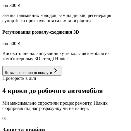
від
300
₴
Заміна гальмівних колодок, заміна дисків, регенерація
супортів та прокачування гальмівної рідини.
Регулювання розвалу-сходження 3D
від
500
₴
Високоточне налаштування кутів коліс автомобіля на
комп'ютерному 3D стенді Hunter.
Детальніше про ці послуги
Прозорість в ділі
4 кроки до робочого автомобіля
Ми максимально спростили процес ремонту. Ніяких
сюрпризів під час розрахунку чи на папері.
01
Запис та прийом