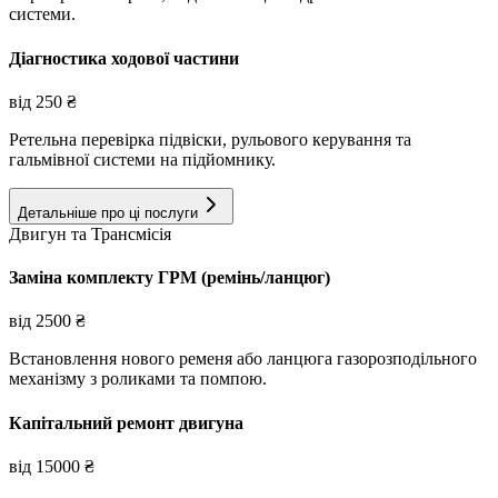
системи.
Діагностика ходової частини
від
250
₴
Ретельна перевірка підвіски, рульового керування та
гальмівної системи на підйомнику.
Детальніше про ці послуги
Двигун та Трансмісія
Заміна комплекту ГРМ (ремінь/ланцюг)
від
2500
₴
Встановлення нового ременя або ланцюга газорозподільного
механізму з роликами та помпою.
Капітальний ремонт двигуна
від
15000
₴