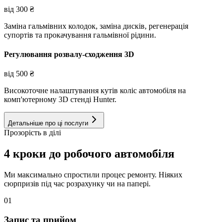
від
300
₴
Заміна гальмівних колодок, заміна дисків, регенерація
супортів та прокачування гальмівної рідини.
Регулювання розвалу-сходження 3D
від
500
₴
Високоточне налаштування кутів коліс автомобіля на
комп'ютерному 3D стенді Hunter.
Детальніше про ці послуги
Прозорість в ділі
4 кроки до робочого автомобіля
Ми максимально спростили процес ремонту. Ніяких
сюрпризів під час розрахунку чи на папері.
01
Запис та прийом