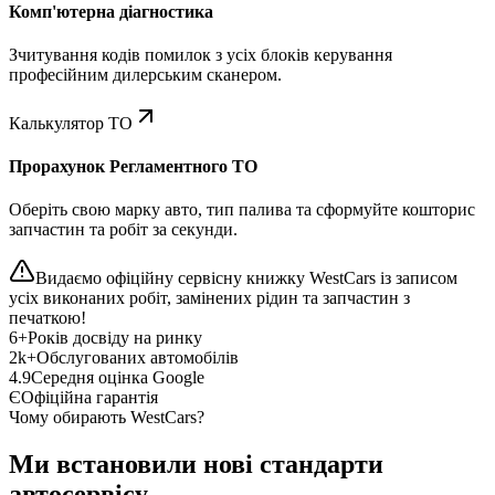
Комп'ютерна діагностика
Зчитування кодів помилок з усіх блоків керування
професійним дилерським сканером.
Калькулятор ТО
Прорахунок Регламентного ТО
Оберіть свою марку авто, тип палива та сформуйте кошторис
запчастин та робіт за секунди.
Видаємо офіційну сервісну книжку WestCars із записом
усіх виконаних робіт, замінених рідин та запчастин з
печаткою!
6+
Років досвіду на ринку
2k+
Обслугованих автомобілів
4.9
Середня оцінка Google
Є
Офіційна гарантія
Чому обирають WestCars?
Ми встановили нові стандарти
автосервісу