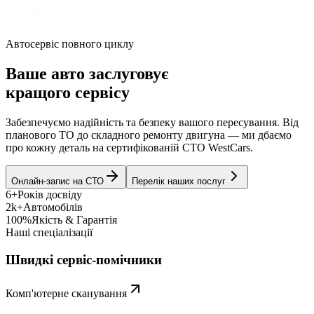
Автосервіс повного циклу
Ваше авто заслуговує
кращого сервісу
Забезпечуємо надійність та безпеку вашого пересування. Від
планового ТО до складного ремонту двигуна — ми дбаємо
про кожну деталь на сертифікованій СТО WestCars.
Онлайн-запис на СТО
Перелік наших послуг
6+
Років досвіду
2k+
Автомобілів
100%
Якість & Гарантія
Наші спеціалізації
Швидкі сервіс-помічники
Комп'ютерне сканування