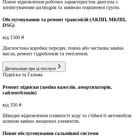
Повне відновлення робочих характеристик двигуна з
хонінгуванням циліндрів та заміною поршневої групи.
Обслуговування та ремонт трансмісій (АКПП, МКПП,
DSG)
від
1500
₴
Діагностика коробки передач, повна або часткова заміна
масла, ремонт гідроблоків та зчеплення.
Детальніше про ці послуги
Підвіска та Гальма
Ремонт підвіски (заміна важелів, амортизаторів,
сайлентблоків)
від
350
₴
Швидке відновлення плавності ходу та стійкості автомобіля
шляхом заміни зношених елементів.
Повне обслуговування гальмівної системи