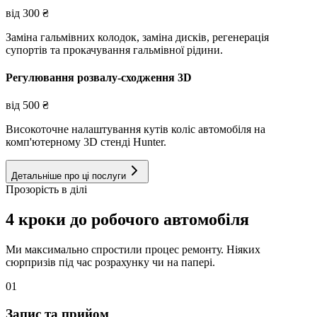
від
300
₴
Заміна гальмівних колодок, заміна дисків, регенерація
супортів та прокачування гальмівної рідини.
Регулювання розвалу-сходження 3D
від
500
₴
Високоточне налаштування кутів коліс автомобіля на
комп'ютерному 3D стенді Hunter.
Детальніше про ці послуги
Прозорість в ділі
4 кроки до робочого автомобіля
Ми максимально спростили процес ремонту. Ніяких
сюрпризів під час розрахунку чи на папері.
01
Запис та прийом