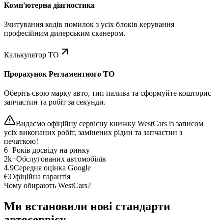
Комп'ютерна діагностика
Зчитування кодів помилок з усіх блоків керування
професійним дилерським сканером.
Калькулятор ТО
Прорахунок Регламентного ТО
Оберіть свою марку авто, тип палива та сформуйте кошторис
запчастин та робіт за секунди.
Видаємо офіційну сервісну книжку WestCars із записом
усіх виконаних робіт, замінених рідин та запчастин з
печаткою!
6+
Років досвіду на ринку
2k+
Обслугованих автомобілів
4.9
Середня оцінка Google
Є
Офіційна гарантія
Чому обирають WestCars?
Ми встановили нові стандарти
автосервісу