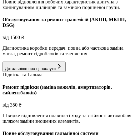
Повне відновлення робочих характеристик двигуна з
хонінгуванням циліндрів та заміною поршневої групи.
Обслуговування та ремонт трансмісій (АКПП, МКПП,
DSG)
від
1500
₴
Діагностика коробки передач, повна або часткова заміна
масла, ремонт гідроблоків та зчеплення.
Детальніше про ці послуги
Підвіска та Гальма
Ремонт підвіски (заміна важелів, амортизаторів,
сайлентблоків)
від
350
₴
Швидке відновлення плавності ходу та стійкості автомобіля
шляхом заміни зношених елементів.
Повне обслуговування гальмівної системи