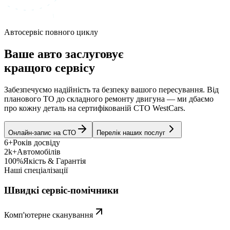
Автосервіс повного циклу
Ваше авто заслуговує
кращого сервісу
Забезпечуємо надійність та безпеку вашого пересування. Від
планового ТО до складного ремонту двигуна — ми дбаємо
про кожну деталь на сертифікованій СТО WestCars.
Онлайн-запис на СТО
Перелік наших послуг
6+
Років досвіду
2k+
Автомобілів
100%
Якість & Гарантія
Наші спеціалізації
Швидкі сервіс-помічники
Комп'ютерне сканування