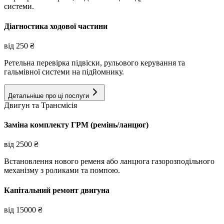
системи.
Діагностика ходової частини
від
250
₴
Ретельна перевірка підвіски, рульового керування та
гальмівної системи на підйомнику.
Детальніше про ці послуги
Двигун та Трансмісія
Заміна комплекту ГРМ (ремінь/ланцюг)
від
2500
₴
Встановлення нового ременя або ланцюга газорозподільного
механізму з роликами та помпою.
Капітальний ремонт двигуна
від
15000
₴