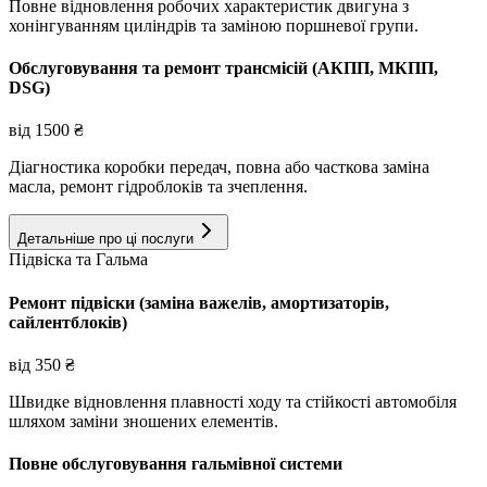
Повне відновлення робочих характеристик двигуна з
хонінгуванням циліндрів та заміною поршневої групи.
Обслуговування та ремонт трансмісій (АКПП, МКПП,
DSG)
від
1500
₴
Діагностика коробки передач, повна або часткова заміна
масла, ремонт гідроблоків та зчеплення.
Детальніше про ці послуги
Підвіска та Гальма
Ремонт підвіски (заміна важелів, амортизаторів,
сайлентблоків)
від
350
₴
Швидке відновлення плавності ходу та стійкості автомобіля
шляхом заміни зношених елементів.
Повне обслуговування гальмівної системи