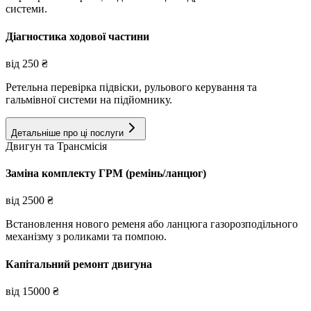
системи.
Діагностика ходової частини
від
250
₴
Ретельна перевірка підвіски, рульового керування та
гальмівної системи на підйомнику.
Детальніше про ці послуги
Двигун та Трансмісія
Заміна комплекту ГРМ (ремінь/ланцюг)
від
2500
₴
Встановлення нового ременя або ланцюга газорозподільного
механізму з роликами та помпою.
Капітальний ремонт двигуна
від
15000
₴