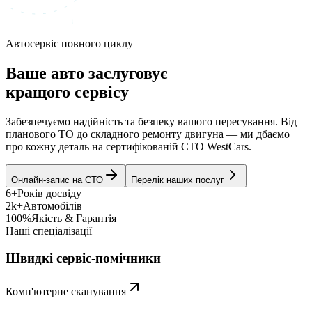
Автосервіс повного циклу
Ваше авто заслуговує
кращого сервісу
Забезпечуємо надійність та безпеку вашого пересування. Від
планового ТО до складного ремонту двигуна — ми дбаємо
про кожну деталь на сертифікованій СТО WestCars.
Онлайн-запис на СТО
Перелік наших послуг
6+
Років досвіду
2k+
Автомобілів
100%
Якість & Гарантія
Наші спеціалізації
Швидкі сервіс-помічники
Комп'ютерне сканування