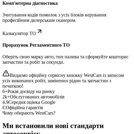
Комп'ютерна діагностика
Зчитування кодів помилок з усіх блоків керування
професійним дилерським сканером.
Калькулятор ТО
Прорахунок Регламентного ТО
Оберіть свою марку авто, тип палива та сформуйте кошторис
запчастин та робіт за секунди.
Видаємо офіційну сервісну книжку WestCars із записом
усіх виконаних робіт, замінених рідин та запчастин з
печаткою!
6+
Років досвіду на ринку
2k+
Обслугованих автомобілів
4.9
Середня оцінка Google
Є
Офіційна гарантія
Чому обирають WestCars?
Ми встановили нові стандарти
автосервісу