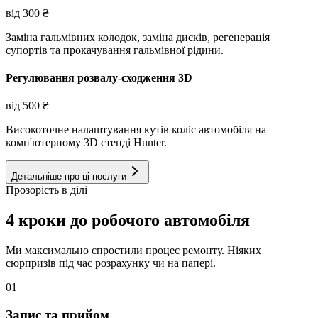
від
300
₴
Заміна гальмівних колодок, заміна дисків, регенерація
супортів та прокачування гальмівної рідини.
Регулювання розвалу-сходження 3D
від
500
₴
Високоточне налаштування кутів коліс автомобіля на
комп'ютерному 3D стенді Hunter.
Детальніше про ці послуги
Прозорість в ділі
4 кроки до робочого автомобіля
Ми максимально спростили процес ремонту. Ніяких
сюрпризів під час розрахунку чи на папері.
01
Запис та прийом