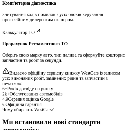
Комп'ютерна діагностика
Зчитування кодів помилок з усіх блоків керування
професійним дилерським сканером.
Калькулятор ТО
Прорахунок Регламентного ТО
Оберіть свою марку авто, тип палива та сформуйте кошторис
запчастин та робіт за секунди.
Видаємо офіційну сервісну книжку WestCars із записом
усіх виконаних робіт, замінених рідин та запчастин з
печаткою!
6+
Років досвіду на ринку
2k+
Обслугованих автомобілів
4.9
Середня оцінка Google
Є
Офіційна гарантія
Чому обирають WestCars?
Ми встановили нові стандарти
автосервісу