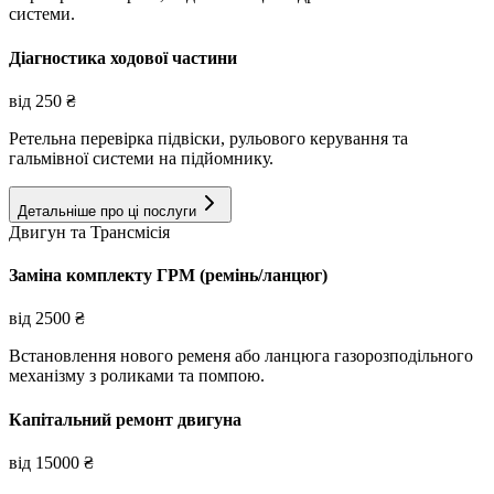
системи.
Діагностика ходової частини
від
250
₴
Ретельна перевірка підвіски, рульового керування та
гальмівної системи на підйомнику.
Детальніше про ці послуги
Двигун та Трансмісія
Заміна комплекту ГРМ (ремінь/ланцюг)
від
2500
₴
Встановлення нового ременя або ланцюга газорозподільного
механізму з роликами та помпою.
Капітальний ремонт двигуна
від
15000
₴