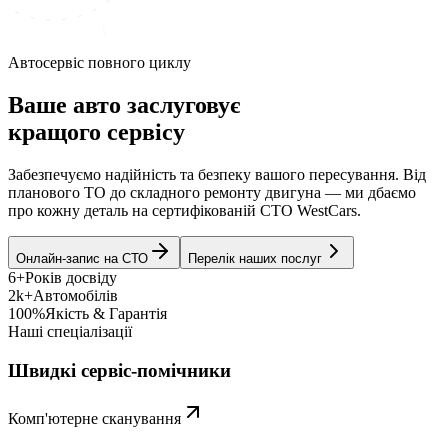
Автосервіс повного циклу
Ваше авто заслуговує
кращого сервісу
Забезпечуємо надійність та безпеку вашого пересування. Від
планового ТО до складного ремонту двигуна — ми дбаємо
про кожну деталь на сертифікованій СТО WestCars.
Онлайн-запис на СТО
Перелік наших послуг
6+
Років досвіду
2k+
Автомобілів
100%
Якість & Гарантія
Наші спеціалізації
Швидкі сервіс-помічники
Комп'ютерне сканування