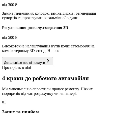
від
300
₴
Заміна гальмівних колодок, заміна дисків, регенерація
супортів та прокачування гальмівної рідини.
Регулювання розвалу-сходження 3D
від
500
₴
Високоточне налаштування кутів коліс автомобіля на
комп'ютерному 3D стенді Hunter.
Детальніше про ці послуги
Прозорість в ділі
4 кроки до робочого автомобіля
Ми максимально спростили процес ремонту. Ніяких
сюрпризів під час розрахунку чи на папері.
01
Запис та прийом