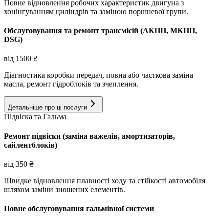
Повне відновлення робочих характеристик двигуна з
хонінгуванням циліндрів та заміною поршневої групи.
Обслуговування та ремонт трансмісій (АКПП, МКПП,
DSG)
від
1500
₴
Діагностика коробки передач, повна або часткова заміна
масла, ремонт гідроблоків та зчеплення.
Детальніше про ці послуги
Підвіска та Гальма
Ремонт підвіски (заміна важелів, амортизаторів,
сайлентблоків)
від
350
₴
Швидке відновлення плавності ходу та стійкості автомобіля
шляхом заміни зношених елементів.
Повне обслуговування гальмівної системи