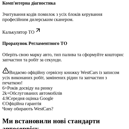
Комп'ютерна діагностика
Зчитування кодів помилок з усіх блоків керування
професійним дилерським сканером.
Калькулятор ТО
Прорахунок Регламентного ТО
Оберіть свою марку авто, тип палива та сформуйте кошторис
запчастин та робіт за секунди.
Видаємо офіційну сервісну книжку WestCars із записом
усіх виконаних робіт, замінених рідин та запчастин з
печаткою!
6+
Років досвіду на ринку
2k+
Обслугованих автомобілів
4.9
Середня оцінка Google
Є
Офіційна гарантія
Чому обирають WestCars?
Ми встановили нові стандарти
автосервісу