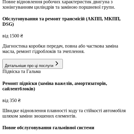
Повне відновлення робочих характеристик двигуна з
хонінгуванням циліндрів та заміною поршневої групи.
Обслуговування та ремонт трансмісій (АКПП, МКПП,
DSG)
від
1500
₴
Діагностика коробки передач, повна або часткова заміна
масла, ремонт гідроблоків та зчеплення.
Детальніше про ці послуги
Підвіска та Гальма
Ремонт підвіски (заміна важелів, амортизаторів,
сайлентблоків)
від
350
₴
Швидке відновлення плавності ходу та стійкості автомобіля
шляхом заміни зношених елементів.
Повне обслуговування гальмівної системи