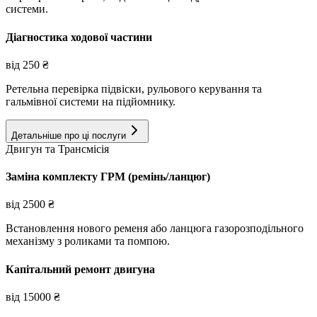
системи.
Діагностика ходової частини
від
250
₴
Ретельна перевірка підвіски, рульового керування та
гальмівної системи на підйомнику.
Детальніше про ці послуги
Двигун та Трансмісія
Заміна комплекту ГРМ (ремінь/ланцюг)
від
2500
₴
Встановлення нового ременя або ланцюга газорозподільного
механізму з роликами та помпою.
Капітальний ремонт двигуна
від
15000
₴