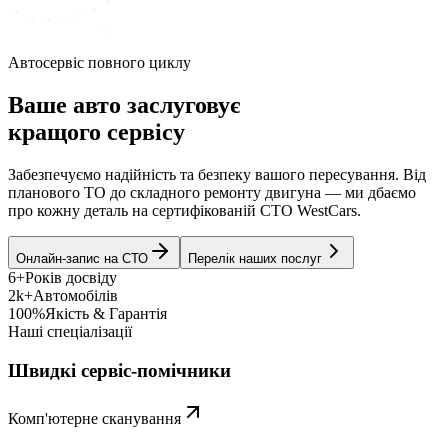
Автосервіс повного циклу
Ваше авто заслуговує
кращого сервісу
Забезпечуємо надійність та безпеку вашого пересування. Від
планового ТО до складного ремонту двигуна — ми дбаємо
про кожну деталь на сертифікованій СТО WestCars.
Онлайн-запис на СТО
Перелік наших послуг
6+
Років досвіду
2k+
Автомобілів
100%
Якість & Гарантія
Наші спеціалізації
Швидкі сервіс-помічники
Комп'ютерне сканування