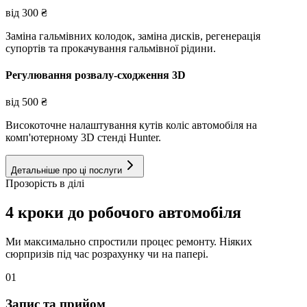
від
300
₴
Заміна гальмівних колодок, заміна дисків, регенерація
супортів та прокачування гальмівної рідини.
Регулювання розвалу-сходження 3D
від
500
₴
Високоточне налаштування кутів коліс автомобіля на
комп'ютерному 3D стенді Hunter.
Детальніше про ці послуги
Прозорість в ділі
4 кроки до робочого автомобіля
Ми максимально спростили процес ремонту. Ніяких
сюрпризів під час розрахунку чи на папері.
01
Запис та прийом