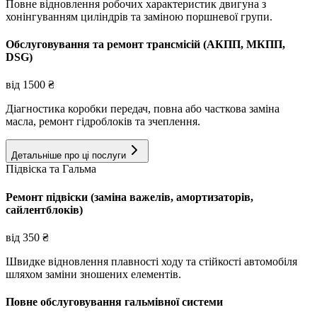
Повне відновлення робочих характеристик двигуна з
хонінгуванням циліндрів та заміною поршневої групи.
Обслуговування та ремонт трансмісій (АКПП, МКПП,
DSG)
від
1500
₴
Діагностика коробки передач, повна або часткова заміна
масла, ремонт гідроблоків та зчеплення.
Детальніше про ці послуги
Підвіска та Гальма
Ремонт підвіски (заміна важелів, амортизаторів,
сайлентблоків)
від
350
₴
Швидке відновлення плавності ходу та стійкості автомобіля
шляхом заміни зношених елементів.
Повне обслуговування гальмівної системи