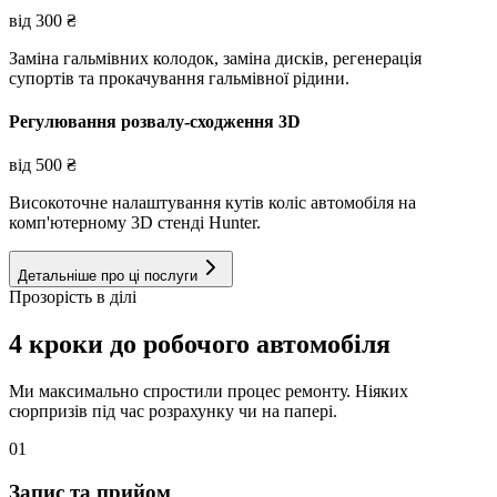
від
300
₴
Заміна гальмівних колодок, заміна дисків, регенерація
супортів та прокачування гальмівної рідини.
Регулювання розвалу-сходження 3D
від
500
₴
Високоточне налаштування кутів коліс автомобіля на
комп'ютерному 3D стенді Hunter.
Детальніше про ці послуги
Прозорість в ділі
4 кроки до робочого автомобіля
Ми максимально спростили процес ремонту. Ніяких
сюрпризів під час розрахунку чи на папері.
01
Запис та прийом