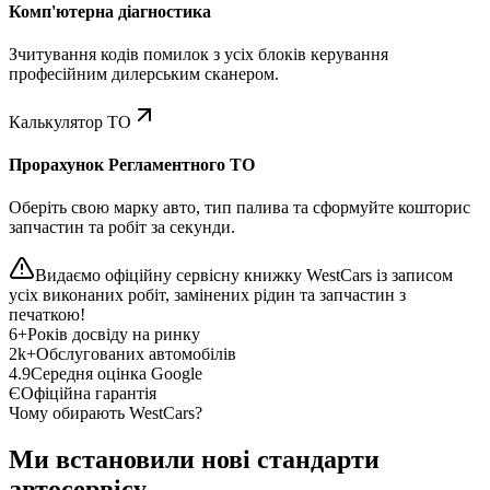
Комп'ютерна діагностика
Зчитування кодів помилок з усіх блоків керування
професійним дилерським сканером.
Калькулятор ТО
Прорахунок Регламентного ТО
Оберіть свою марку авто, тип палива та сформуйте кошторис
запчастин та робіт за секунди.
Видаємо офіційну сервісну книжку WestCars із записом
усіх виконаних робіт, замінених рідин та запчастин з
печаткою!
6+
Років досвіду на ринку
2k+
Обслугованих автомобілів
4.9
Середня оцінка Google
Є
Офіційна гарантія
Чому обирають WestCars?
Ми встановили нові стандарти
автосервісу