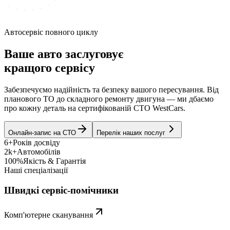
Автосервіс повного циклу
Ваше авто заслуговує
кращого сервісу
Забезпечуємо надійність та безпеку вашого пересування. Від
планового ТО до складного ремонту двигуна — ми дбаємо
про кожну деталь на сертифікованій СТО WestCars.
Онлайн-запис на СТО
Перелік наших послуг
6+
Років досвіду
2k+
Автомобілів
100%
Якість & Гарантія
Наші спеціалізації
Швидкі сервіс-помічники
Комп'ютерне сканування