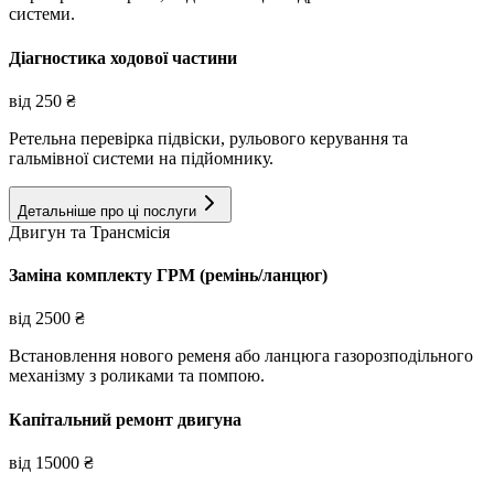
системи.
Діагностика ходової частини
від
250
₴
Ретельна перевірка підвіски, рульового керування та
гальмівної системи на підйомнику.
Детальніше про ці послуги
Двигун та Трансмісія
Заміна комплекту ГРМ (ремінь/ланцюг)
від
2500
₴
Встановлення нового ременя або ланцюга газорозподільного
механізму з роликами та помпою.
Капітальний ремонт двигуна
від
15000
₴