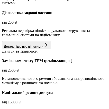
системи.
Діагностика ходової частини
від
250
₴
Ретельна перевірка підвіски, рульового керування та
гальмівної системи на підйомнику.
Детальніше про ці послуги
Двигун та Трансмісія
Заміна комплекту ГРМ (ремінь/ланцюг)
від
2500
₴
Встановлення нового ременя або ланцюга газорозподільного
механізму з роликами та помпою.
Капітальний ремонт двигуна
від
15000
₴