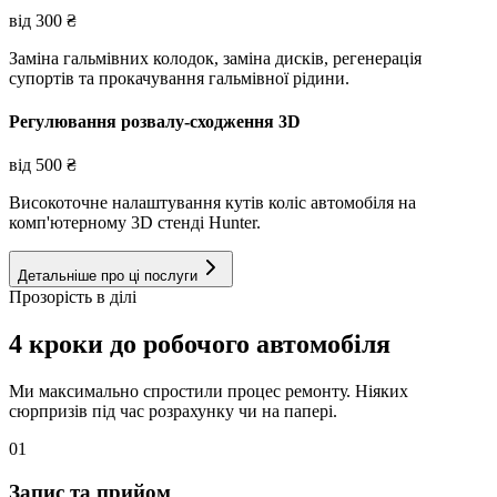
від
300
₴
Заміна гальмівних колодок, заміна дисків, регенерація
супортів та прокачування гальмівної рідини.
Регулювання розвалу-сходження 3D
від
500
₴
Високоточне налаштування кутів коліс автомобіля на
комп'ютерному 3D стенді Hunter.
Детальніше про ці послуги
Прозорість в ділі
4 кроки до робочого автомобіля
Ми максимально спростили процес ремонту. Ніяких
сюрпризів під час розрахунку чи на папері.
01
Запис та прийом