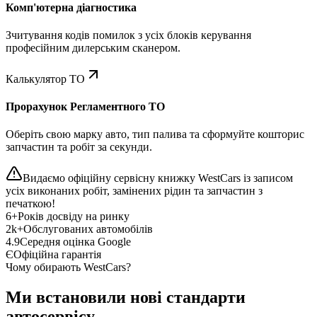
Комп'ютерна діагностика
Зчитування кодів помилок з усіх блоків керування
професійним дилерським сканером.
Калькулятор ТО
Прорахунок Регламентного ТО
Оберіть свою марку авто, тип палива та сформуйте кошторис
запчастин та робіт за секунди.
Видаємо офіційну сервісну книжку WestCars із записом
усіх виконаних робіт, замінених рідин та запчастин з
печаткою!
6+
Років досвіду на ринку
2k+
Обслугованих автомобілів
4.9
Середня оцінка Google
Є
Офіційна гарантія
Чому обирають WestCars?
Ми встановили нові стандарти
автосервісу