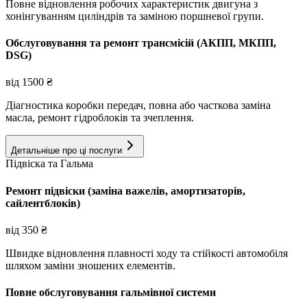
Повне відновлення робочих характеристик двигуна з
хонінгуванням циліндрів та заміною поршневої групи.
Обслуговування та ремонт трансмісій (АКПП, МКПП,
DSG)
від
1500
₴
Діагностика коробки передач, повна або часткова заміна
масла, ремонт гідроблоків та зчеплення.
Детальніше про ці послуги
Підвіска та Гальма
Ремонт підвіски (заміна важелів, амортизаторів,
сайлентблоків)
від
350
₴
Швидке відновлення плавності ходу та стійкості автомобіля
шляхом заміни зношених елементів.
Повне обслуговування гальмівної системи