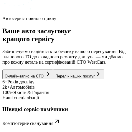
Автосервіс повного циклу
Ваше авто заслуговує
кращого сервісу
Забезпечуємо надійність та безпеку вашого пересування. Від
планового ТО до складного ремонту двигуна — ми дбаємо
про кожну деталь на сертифікованій СТО WestCars.
Онлайн-запис на СТО
Перелік наших послуг
6+
Років досвіду
2k+
Автомобілів
100%
Якість & Гарантія
Наші спеціалізації
Швидкі сервіс-помічники
Комп'ютерне сканування