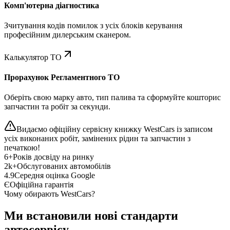
Комп'ютерна діагностика
Зчитування кодів помилок з усіх блоків керування
професійним дилерським сканером.
Калькулятор ТО
Прорахунок Регламентного ТО
Оберіть свою марку авто, тип палива та сформуйте кошторис
запчастин та робіт за секунди.
Видаємо офіційну сервісну книжку WestCars із записом
усіх виконаних робіт, замінених рідин та запчастин з
печаткою!
6+
Років досвіду на ринку
2k+
Обслугованих автомобілів
4.9
Середня оцінка Google
Є
Офіційна гарантія
Чому обирають WestCars?
Ми встановили нові стандарти
автосервісу