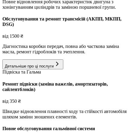
Повне відновлення робочих характеристик двигуна з
хонінгуванням циліндрів та заміною поршневої групи.
Обслуговування та ремонт трансмісій (АКПП, МКПП,
DSG)
від
1500
₴
Діагностика коробки передач, повна або часткова заміна
масла, ремонт гідроблоків та зчеплення.
Детальніше про ці послуги
Підвіска та Гальма
Ремонт підвіски (заміна важелів, амортизаторів,
сайлентблоків)
від
350
₴
Швидке відновлення плавності ходу та стійкості автомобіля
шляхом заміни зношених елементів.
Повне обслуговування гальмівної системи