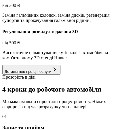
від
300
₴
Заміна гальмівних колодок, заміна дисків, регенерація
супортів та прокачування гальмівної рідини.
Регулювання розвалу-сходження 3D
від
500
₴
Високоточне налаштування кутів коліс автомобіля на
комп'ютерному 3D стенді Hunter.
Детальніше про ці послуги
Прозорість в ділі
4 кроки до робочого автомобіля
Ми максимально спростили процес ремонту. Ніяких
сюрпризів під час розрахунку чи на папері.
01
Запис та прийом