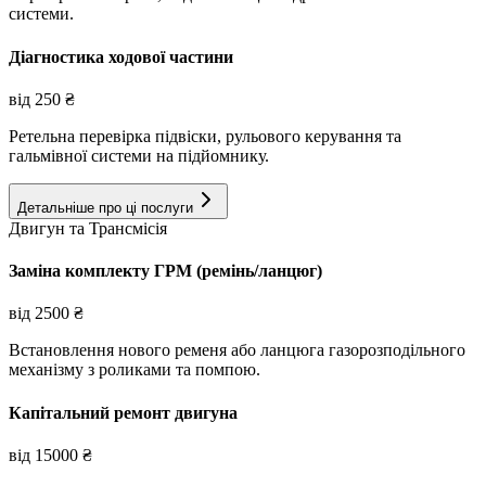
системи.
Діагностика ходової частини
від
250
₴
Ретельна перевірка підвіски, рульового керування та
гальмівної системи на підйомнику.
Детальніше про ці послуги
Двигун та Трансмісія
Заміна комплекту ГРМ (ремінь/ланцюг)
від
2500
₴
Встановлення нового ременя або ланцюга газорозподільного
механізму з роликами та помпою.
Капітальний ремонт двигуна
від
15000
₴