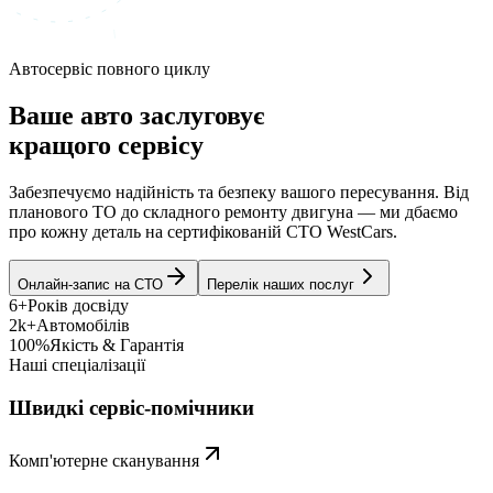
Автосервіс повного циклу
Ваше авто заслуговує
кращого сервісу
Забезпечуємо надійність та безпеку вашого пересування. Від
планового ТО до складного ремонту двигуна — ми дбаємо
про кожну деталь на сертифікованій СТО WestCars.
Онлайн-запис на СТО
Перелік наших послуг
6+
Років досвіду
2k+
Автомобілів
100%
Якість & Гарантія
Наші спеціалізації
Швидкі сервіс-помічники
Комп'ютерне сканування