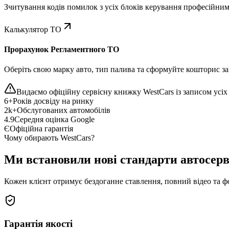
Зчитування кодів помилок з усіх блоків керування професійни
Калькулятор ТО
Прорахунок Регламентного ТО
Оберіть свою марку авто, тип палива та сформуйте кошторис зап
Видаємо офіційну сервісну книжку WestCars із записом усіх 
6+
Років досвіду на ринку
2k+
Обслугованих автомобілів
4.9
Середня оцінка Google
Є
Офіційна гарантія
Чому обирають WestCars?
Ми встановили нові стандарти автосерв
Кожен клієнт отримує бездоганне ставлення, повний відео та ф
Гарантія якості