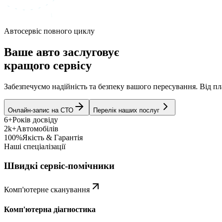
Автосервіс повного циклу
Ваше авто заслуговує
кращого сервісу
Забезпечуємо надійність та безпеку вашого пересування. Від 
Онлайн-запис на СТО
Перелік наших послуг
6+
Років досвіду
2k+
Автомобілів
100%
Якість & Гарантія
Наші спеціалізації
Швидкі сервіс-помічники
Комп'ютерне сканування
Комп'ютерна діагностика