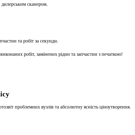
м дилерським сканером.
частин та робіт за секунди.
виконаних робіт, замінених рідин та запчастин з печаткою!
ісу
отозвіт проблемних вузлів та абсолютну ясність ціноутворення.