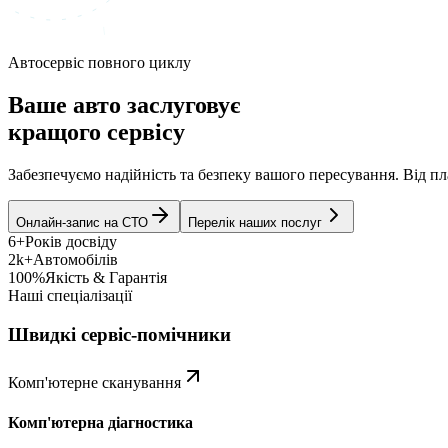
Автосервіс повного циклу
Ваше авто заслуговує
кращого сервісу
Забезпечуємо надійність та безпеку вашого пересування. Від 
Онлайн-запис на СТО
Перелік наших послуг
6+
Років досвіду
2k+
Автомобілів
100%
Якість & Гарантія
Наші спеціалізації
Швидкі сервіс-помічники
Комп'ютерне сканування
Комп'ютерна діагностика