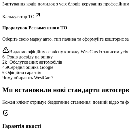
Зчитування кодів помилок з усіх блоків керування професійни
Калькулятор ТО
Прорахунок Регламентного ТО
Оберіть свою марку авто, тип палива та сформуйте кошторис зап
Видаємо офіційну сервісну книжку WestCars із записом усіх 
6+
Років досвіду на ринку
2k+
Обслугованих автомобілів
4.9
Середня оцінка Google
Є
Офіційна гарантія
Чому обирають WestCars?
Ми встановили нові стандарти автосерв
Кожен клієнт отримує бездоганне ставлення, повний відео та ф
Гарантія якості