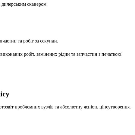
м дилерським сканером.
частин та робіт за секунди.
виконаних робіт, замінених рідин та запчастин з печаткою!
ісу
отозвіт проблемних вузлів та абсолютну ясність ціноутворення.