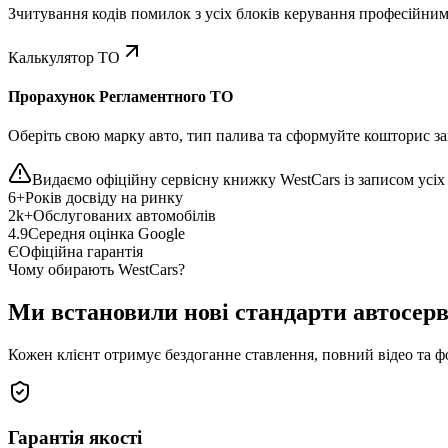
Зчитування кодів помилок з усіх блоків керування професійни
Калькулятор ТО
Прорахунок Регламентного ТО
Оберіть свою марку авто, тип палива та сформуйте кошторис зап
Видаємо офіційну сервісну книжку WestCars із записом усіх 
6+
Років досвіду на ринку
2k+
Обслугованих автомобілів
4.9
Середня оцінка Google
Є
Офіційна гарантія
Чому обирають WestCars?
Ми встановили нові стандарти автосерв
Кожен клієнт отримує бездоганне ставлення, повний відео та ф
Гарантія якості