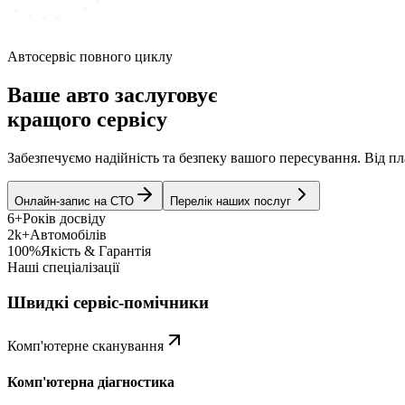
Автосервіс повного циклу
Ваше авто заслуговує
кращого сервісу
Забезпечуємо надійність та безпеку вашого пересування. Від 
Онлайн-запис на СТО
Перелік наших послуг
6+
Років досвіду
2k+
Автомобілів
100%
Якість & Гарантія
Наші спеціалізації
Швидкі сервіс-помічники
Комп'ютерне сканування
Комп'ютерна діагностика