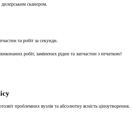
м дилерським сканером.
частин та робіт за секунди.
виконаних робіт, замінених рідин та запчастин з печаткою!
ісу
отозвіт проблемних вузлів та абсолютну ясність ціноутворення.