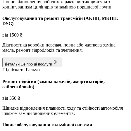
Повне відновлення робочих характеристик двигуна з
хонінгуванням циліндрів та заміною поршневої групи.
Обслуговування та ремонт трансмісій (АКПП, МКПП,
DSG)
від
1500
₴
Діагностика коробки передач, повна або часткова заміна
масла, ремонт гідроблоків та зчеплення.
Детальніше про ці послуги
Підвіска та Гальма
Ремонт підвіски (заміна важелів, амортизаторів,
сайлентблоків)
від
350
₴
Швидке відновлення плавності ходу та стійкості автомобіля
шляхом заміни зношених елементів.
Повне обслуговування гальмівної системи