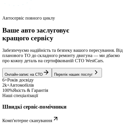
Автосервіс повного циклу
Ваше авто заслуговує
кращого сервісу
Забезпечуємо надійність та безпеку вашого пересування. Від
планового ТО до складного ремонту двигуна — ми дбаємо
про кожну деталь на сертифікованій СТО WestCars.
Онлайн-запис на СТО
Перелік наших послуг
6+
Років досвіду
2k+
Автомобілів
100%
Якість & Гарантія
Наші спеціалізації
Швидкі сервіс-помічники
Комп'ютерне сканування