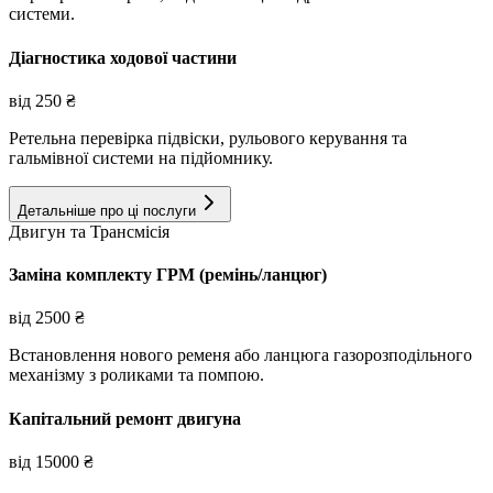
системи.
Діагностика ходової частини
від
250
₴
Ретельна перевірка підвіски, рульового керування та
гальмівної системи на підйомнику.
Детальніше про ці послуги
Двигун та Трансмісія
Заміна комплекту ГРМ (ремінь/ланцюг)
від
2500
₴
Встановлення нового ременя або ланцюга газорозподільного
механізму з роликами та помпою.
Капітальний ремонт двигуна
від
15000
₴