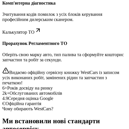
Комп'ютерна діагностика
Зчитування кодів помилок з усіх блоків керування
професійним дилерським сканером.
Калькулятор ТО
Прорахунок Регламентного ТО
Оберіть свою марку авто, тип палива та сформуйте кошторис
запчастин та робіт за секунди.
Видаємо офіційну сервісну книжку WestCars із записом
усіх виконаних робіт, замінених рідин та запчастин з
печаткою!
6+
Років досвіду на ринку
2k+
Обслугованих автомобілів
4.9
Середня оцінка Google
Є
Офіційна гарантія
Чому обирають WestCars?
Ми встановили нові стандарти
автосервісу