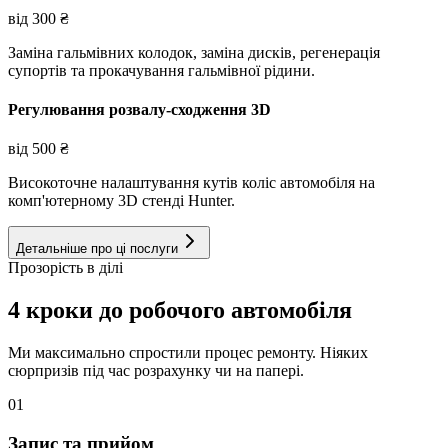
від
300
₴
Заміна гальмівних колодок, заміна дисків, регенерація
супортів та прокачування гальмівної рідини.
Регулювання розвалу-сходження 3D
від
500
₴
Високоточне налаштування кутів коліс автомобіля на
комп'ютерному 3D стенді Hunter.
Детальніше про ці послуги
Прозорість в ділі
4 кроки до робочого автомобіля
Ми максимально спростили процес ремонту. Ніяких
сюрпризів під час розрахунку чи на папері.
01
Запис та прийом