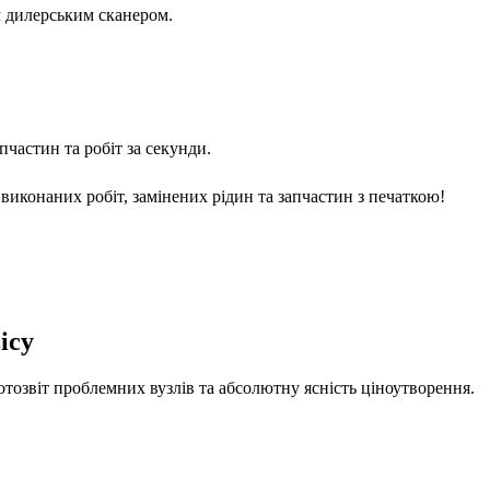
м дилерським сканером.
частин та робіт за секунди.
виконаних робіт, замінених рідин та запчастин з печаткою!
ісу
отозвіт проблемних вузлів та абсолютну ясність ціноутворення.