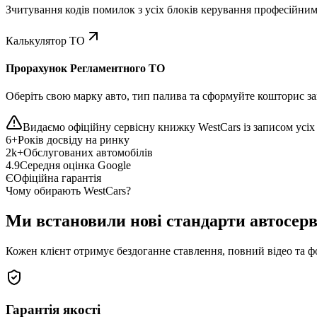
Зчитування кодів помилок з усіх блоків керування професійни
Калькулятор ТО
Прорахунок Регламентного ТО
Оберіть свою марку авто, тип палива та сформуйте кошторис зап
Видаємо офіційну сервісну книжку WestCars із записом усіх 
6+
Років досвіду на ринку
2k+
Обслугованих автомобілів
4.9
Середня оцінка Google
Є
Офіційна гарантія
Чому обирають WestCars?
Ми встановили нові стандарти автосерв
Кожен клієнт отримує бездоганне ставлення, повний відео та ф
Гарантія якості