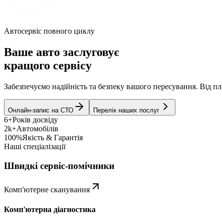
Автосервіс повного циклу
Ваше авто заслуговує
кращого сервісу
Забезпечуємо надійність та безпеку вашого пересування. Від 
Онлайн-запис на СТО
Перелік наших послуг
6+
Років досвіду
2k+
Автомобілів
100%
Якість & Гарантія
Наші спеціалізації
Швидкі сервіс-помічники
Комп'ютерне сканування
Комп'ютерна діагностика