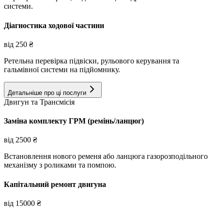
системи.
Діагностика ходової частини
від
250
₴
Ретельна перевірка підвіски, рульового керування та
гальмівної системи на підйомнику.
Детальніше про ці послуги
Двигун та Трансмісія
Заміна комплекту ГРМ (ремінь/ланцюг)
від
2500
₴
Встановлення нового ременя або ланцюга газорозподільного
механізму з роликами та помпою.
Капітальний ремонт двигуна
від
15000
₴