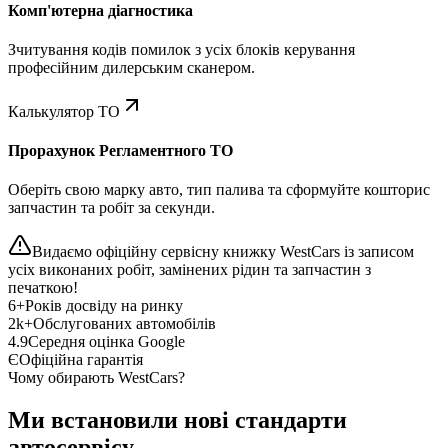
Комп'ютерна діагностика
Зчитування кодів помилок з усіх блоків керування
професійним дилерським сканером.
Калькулятор ТО
Прорахунок Регламентного ТО
Оберіть свою марку авто, тип палива та сформуйте кошторис
запчастин та робіт за секунди.
Видаємо офіційну сервісну книжку WestCars із записом
усіх виконаних робіт, замінених рідин та запчастин з
печаткою!
6+
Років досвіду на ринку
2k+
Обслугованих автомобілів
4.9
Середня оцінка Google
Є
Офіційна гарантія
Чому обирають WestCars?
Ми встановили нові стандарти
автосервісу