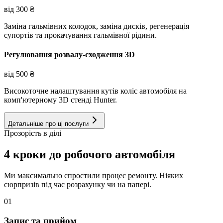
від
300
₴
Заміна гальмівних колодок, заміна дисків, регенерація
супортів та прокачування гальмівної рідини.
Регулювання розвалу-сходження 3D
від
500
₴
Високоточне налаштування кутів коліс автомобіля на
комп'ютерному 3D стенді Hunter.
Детальніше про ці послуги
Прозорість в ділі
4 кроки до робочого автомобіля
Ми максимально спростили процес ремонту. Ніяких
сюрпризів під час розрахунку чи на папері.
01
Запис та прийом