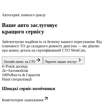
Автосервіс повного циклу
Ваше авто заслуговує
кращого сервісу
Забезпечуємо надійність та безпеку вашого пересування. Від
планового ТО до складного ремонту двигуна — ми дбаємо
про кожну деталь на сертифікованій СТО WestCars.
Онлайн-запис на СТО
Перелік наших послуг
6+
Років досвіду
2k+
Автомобілів
100%
Якість & Гарантія
Наші спеціалізації
Швидкі сервіс-помічники
Комп'ютерне сканування