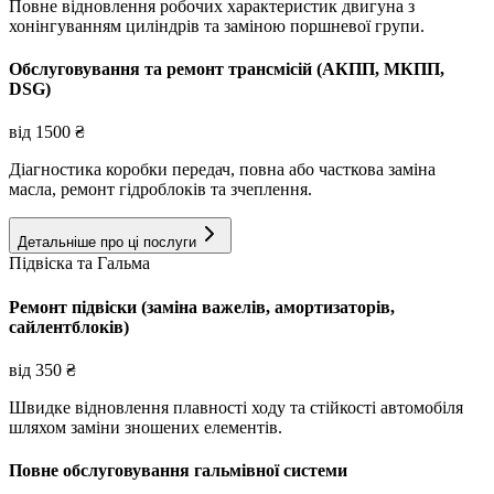
Повне відновлення робочих характеристик двигуна з
хонінгуванням циліндрів та заміною поршневої групи.
Обслуговування та ремонт трансмісій (АКПП, МКПП,
DSG)
від
1500
₴
Діагностика коробки передач, повна або часткова заміна
масла, ремонт гідроблоків та зчеплення.
Детальніше про ці послуги
Підвіска та Гальма
Ремонт підвіски (заміна важелів, амортизаторів,
сайлентблоків)
від
350
₴
Швидке відновлення плавності ходу та стійкості автомобіля
шляхом заміни зношених елементів.
Повне обслуговування гальмівної системи