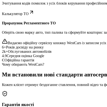
Зчитування кодів помилок з усіх блоків керування професійни
Калькулятор ТО
Прорахунок Регламентного ТО
Оберіть свою марку авто, тип палива та сформуйте кошторис зап
Видаємо офіційну сервісну книжку WestCars із записом усіх 
6+
Років досвіду на ринку
2k+
Обслугованих автомобілів
4.9
Середня оцінка Google
Є
Офіційна гарантія
Чому обирають WestCars?
Ми встановили нові стандарти автосерв
Кожен клієнт отримує бездоганне ставлення, повний відео та ф
Гарантія якості