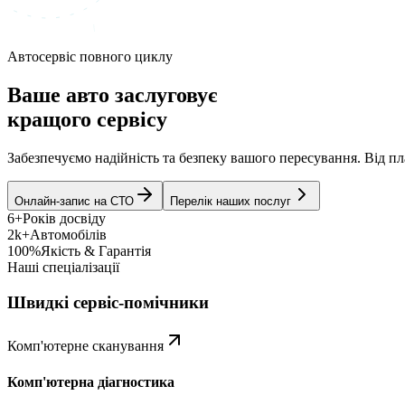
Автосервіс повного циклу
Ваше авто заслуговує
кращого сервісу
Забезпечуємо надійність та безпеку вашого пересування. Від 
Онлайн-запис на СТО
Перелік наших послуг
6+
Років досвіду
2k+
Автомобілів
100%
Якість & Гарантія
Наші спеціалізації
Швидкі сервіс-помічники
Комп'ютерне сканування
Комп'ютерна діагностика