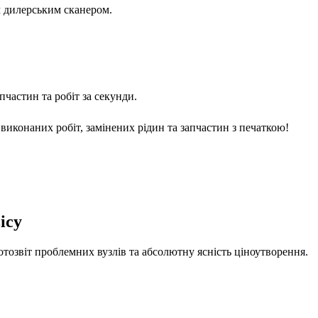
м дилерським сканером.
частин та робіт за секунди.
виконаних робіт, замінених рідин та запчастин з печаткою!
ісу
отозвіт проблемних вузлів та абсолютну ясність ціноутворення.