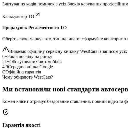
Зчитування кодів помилок з усіх блоків керування професійни
Калькулятор ТО
Прорахунок Регламентного ТО
Оберіть свою марку авто, тип палива та сформуйте кошторис зап
Видаємо офіційну сервісну книжку WestCars із записом усіх 
6+
Років досвіду на ринку
2k+
Обслугованих автомобілів
4.9
Середня оцінка Google
Є
Офіційна гарантія
Чому обирають WestCars?
Ми встановили нові стандарти автосерв
Кожен клієнт отримує бездоганне ставлення, повний відео та ф
Гарантія якості