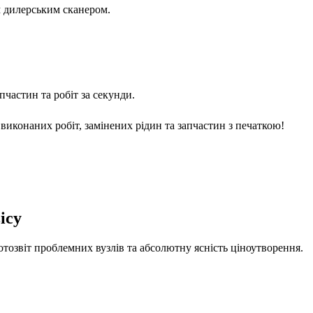
м дилерським сканером.
частин та робіт за секунди.
виконаних робіт, замінених рідин та запчастин з печаткою!
ісу
отозвіт проблемних вузлів та абсолютну ясність ціноутворення.