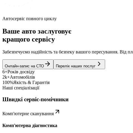
Автосервіс повного циклу
Ваше авто заслуговує
кращого сервісу
Забезпечуємо надійність та безпеку вашого пересування. Від 
Онлайн-запис на СТО
Перелік наших послуг
6+
Років досвіду
2k+
Автомобілів
100%
Якість & Гарантія
Наші спеціалізації
Швидкі сервіс-помічники
Комп'ютерне сканування
Комп'ютерна діагностика