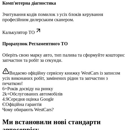
Комп'ютерна діагностика
Зчитування кодів помилок з усіх блоків керування
професійним дилерським сканером.
Калькулятор ТО
Прорахунок Регламентного ТО
Оберіть свою марку авто, тип палива та сформуйте кошторис
запчастин та робіт за секунди.
Видаємо офіційну сервісну книжку WestCars із записом
усіх виконаних робіт, замінених рідин та запчастин з
печаткою!
6+
Років досвіду на ринку
2k+
Обслугованих автомобілів
4.9
Середня оцінка Google
Є
Офіційна гарантія
Чому обирають WestCars?
Ми встановили нові стандарти
автосервісу