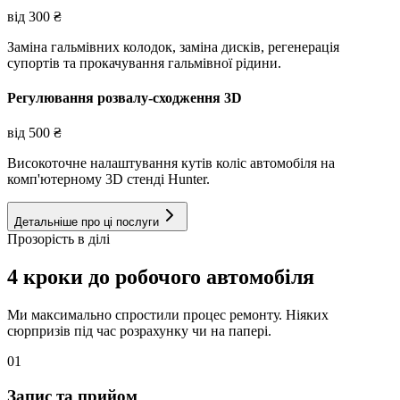
від
300
₴
Заміна гальмівних колодок, заміна дисків, регенерація
супортів та прокачування гальмівної рідини.
Регулювання розвалу-сходження 3D
від
500
₴
Високоточне налаштування кутів коліс автомобіля на
комп'ютерному 3D стенді Hunter.
Детальніше про ці послуги
Прозорість в ділі
4 кроки до робочого автомобіля
Ми максимально спростили процес ремонту. Ніяких
сюрпризів під час розрахунку чи на папері.
01
Запис та прийом