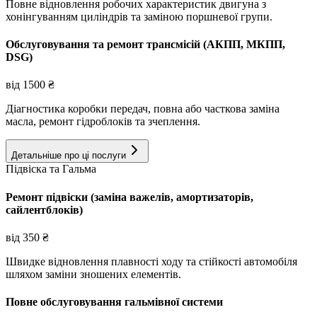
Повне відновлення робочих характеристик двигуна з
хонінгуванням циліндрів та заміною поршневої групи.
Обслуговування та ремонт трансмісій (АКПП, МКПП,
DSG)
від
1500
₴
Діагностика коробки передач, повна або часткова заміна
масла, ремонт гідроблоків та зчеплення.
Детальніше про ці послуги
Підвіска та Гальма
Ремонт підвіски (заміна важелів, амортизаторів,
сайлентблоків)
від
350
₴
Швидке відновлення плавності ходу та стійкості автомобіля
шляхом заміни зношених елементів.
Повне обслуговування гальмівної системи