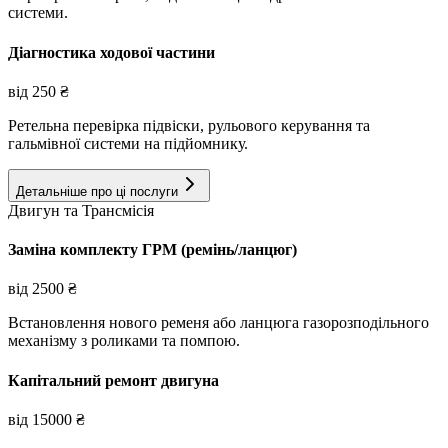
системи.
Діагностика ходової частини
від
250
₴
Ретельна перевірка підвіски, рульового керування та
гальмівної системи на підйомнику.
Детальніше про ці послуги
Двигун та Трансмісія
Заміна комплекту ГРМ (ремінь/ланцюг)
від
2500
₴
Встановлення нового ременя або ланцюга газорозподільного
механізму з роликами та помпою.
Капітальний ремонт двигуна
від
15000
₴