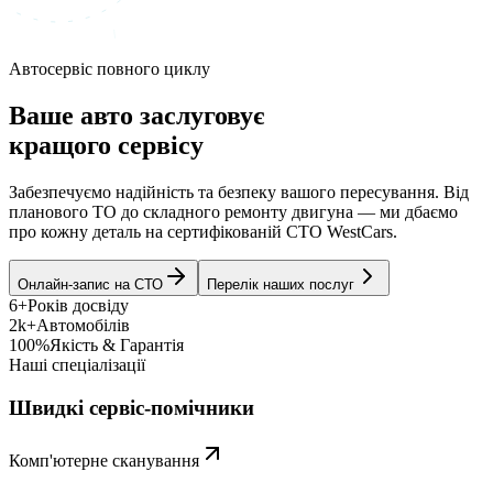
Автосервіс повного циклу
Ваше авто заслуговує
кращого сервісу
Забезпечуємо надійність та безпеку вашого пересування. Від
планового ТО до складного ремонту двигуна — ми дбаємо
про кожну деталь на сертифікованій СТО WestCars.
Онлайн-запис на СТО
Перелік наших послуг
6+
Років досвіду
2k+
Автомобілів
100%
Якість & Гарантія
Наші спеціалізації
Швидкі сервіс-помічники
Комп'ютерне сканування