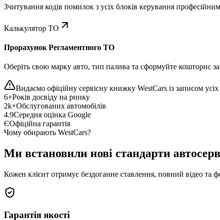
Зчитування кодів помилок з усіх блоків керування професійни
Калькулятор ТО
Прорахунок Регламентного ТО
Оберіть свою марку авто, тип палива та сформуйте кошторис зап
Видаємо офіційну сервісну книжку WestCars із записом усіх 
6+
Років досвіду на ринку
2k+
Обслугованих автомобілів
4.9
Середня оцінка Google
Є
Офіційна гарантія
Чому обирають WestCars?
Ми встановили нові стандарти автосерв
Кожен клієнт отримує бездоганне ставлення, повний відео та ф
Гарантія якості