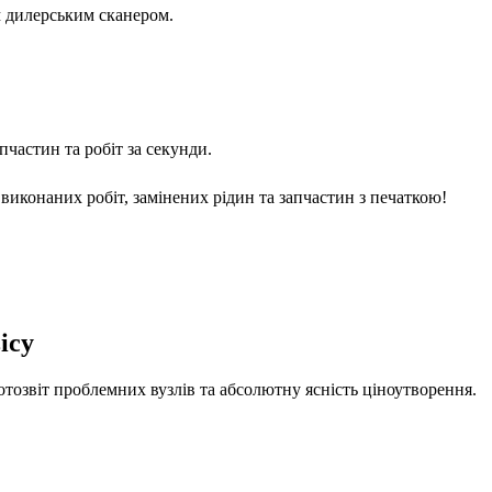
м дилерським сканером.
частин та робіт за секунди.
виконаних робіт, замінених рідин та запчастин з печаткою!
ісу
отозвіт проблемних вузлів та абсолютну ясність ціноутворення.