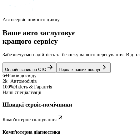
Автосервіс повного циклу
Ваше авто заслуговує
кращого сервісу
Забезпечуємо надійність та безпеку вашого пересування. Від 
Онлайн-запис на СТО
Перелік наших послуг
6+
Років досвіду
2k+
Автомобілів
100%
Якість & Гарантія
Наші спеціалізації
Швидкі сервіс-помічники
Комп'ютерне сканування
Комп'ютерна діагностика