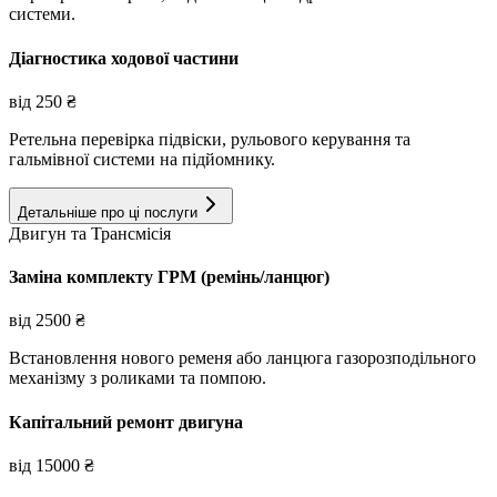
системи.
Діагностика ходової частини
від
250
₴
Ретельна перевірка підвіски, рульового керування та
гальмівної системи на підйомнику.
Детальніше про ці послуги
Двигун та Трансмісія
Заміна комплекту ГРМ (ремінь/ланцюг)
від
2500
₴
Встановлення нового ременя або ланцюга газорозподільного
механізму з роликами та помпою.
Капітальний ремонт двигуна
від
15000
₴