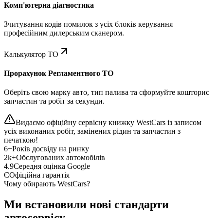
Комп'ютерна діагностика
Зчитування кодів помилок з усіх блоків керування
професійним дилерським сканером.
Калькулятор ТО
Прорахунок Регламентного ТО
Оберіть свою марку авто, тип палива та сформуйте кошторис
запчастин та робіт за секунди.
Видаємо офіційну сервісну книжку WestCars із записом
усіх виконаних робіт, замінених рідин та запчастин з
печаткою!
6+
Років досвіду на ринку
2k+
Обслугованих автомобілів
4.9
Середня оцінка Google
Є
Офіційна гарантія
Чому обирають WestCars?
Ми встановили нові стандарти
автосервісу