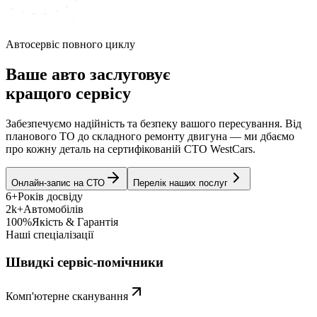
Автосервіс повного циклу
Ваше авто заслуговує
кращого сервісу
Забезпечуємо надійність та безпеку вашого пересування. Від
планового ТО до складного ремонту двигуна — ми дбаємо
про кожну деталь на сертифікованій СТО WestCars.
Онлайн-запис на СТО
Перелік наших послуг
6+
Років досвіду
2k+
Автомобілів
100%
Якість & Гарантія
Наші спеціалізації
Швидкі сервіс-помічники
Комп'ютерне сканування