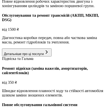
Повне відновлення робочих характеристик двигуна з
хонінгуванням циліндрів та заміною поршневої групи.
Обслуговування та ремонт трансмісій (АКПП, МКПП,
DSG)
від
1500
₴
Діагностика коробки передач, повна або часткова заміна
масла, ремонт гідроблоків та зчеплення.
Детальніше про ці послуги
Підвіска та Гальма
Ремонт підвіски (заміна важелів, амортизаторів,
сайлентблоків)
від
350
₴
Швидке відновлення плавності ходу та стійкості автомобіля
шляхом заміни зношених елементів.
Повне обслуговування гальмівної системи