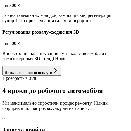
від
300
₴
Заміна гальмівних колодок, заміна дисків, регенерація
супортів та прокачування гальмівної рідини.
Регулювання розвалу-сходження 3D
від
500
₴
Високоточне налаштування кутів коліс автомобіля на
комп'ютерному 3D стенді Hunter.
Детальніше про ці послуги
Прозорість в ділі
4 кроки до робочого автомобіля
Ми максимально спростили процес ремонту. Ніяких
сюрпризів під час розрахунку чи на папері.
01
Запис та прийом