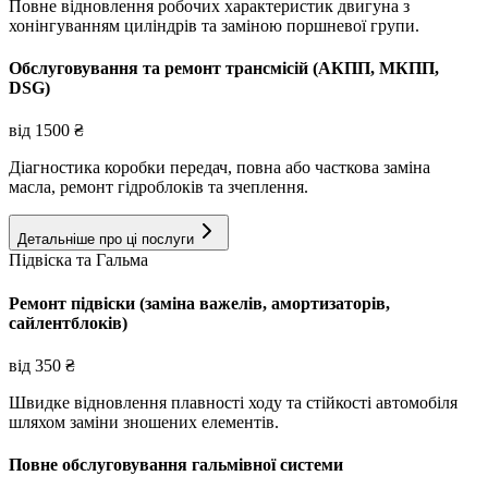
Повне відновлення робочих характеристик двигуна з
хонінгуванням циліндрів та заміною поршневої групи.
Обслуговування та ремонт трансмісій (АКПП, МКПП,
DSG)
від
1500
₴
Діагностика коробки передач, повна або часткова заміна
масла, ремонт гідроблоків та зчеплення.
Детальніше про ці послуги
Підвіска та Гальма
Ремонт підвіски (заміна важелів, амортизаторів,
сайлентблоків)
від
350
₴
Швидке відновлення плавності ходу та стійкості автомобіля
шляхом заміни зношених елементів.
Повне обслуговування гальмівної системи