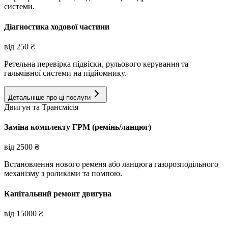
системи.
Діагностика ходової частини
від
250
₴
Ретельна перевірка підвіски, рульового керування та
гальмівної системи на підйомнику.
Детальніше про ці послуги
Двигун та Трансмісія
Заміна комплекту ГРМ (ремінь/ланцюг)
від
2500
₴
Встановлення нового ременя або ланцюга газорозподільного
механізму з роликами та помпою.
Капітальний ремонт двигуна
від
15000
₴