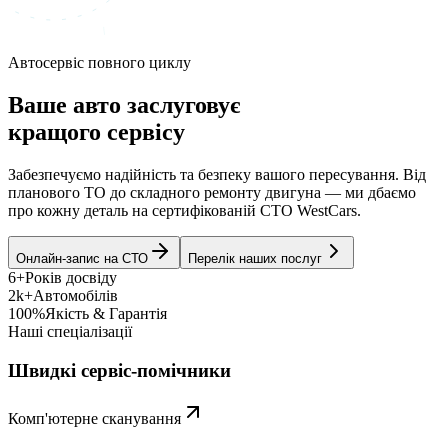
Автосервіс повного циклу
Ваше авто заслуговує
кращого сервісу
Забезпечуємо надійність та безпеку вашого пересування. Від
планового ТО до складного ремонту двигуна — ми дбаємо
про кожну деталь на сертифікованій СТО WestCars.
Онлайн-запис на СТО
Перелік наших послуг
6+
Років досвіду
2k+
Автомобілів
100%
Якість & Гарантія
Наші спеціалізації
Швидкі сервіс-помічники
Комп'ютерне сканування