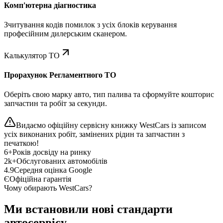
Комп'ютерна діагностика
Зчитування кодів помилок з усіх блоків керування
професійним дилерським сканером.
Калькулятор ТО
Прорахунок Регламентного ТО
Оберіть свою марку авто, тип палива та сформуйте кошторис
запчастин та робіт за секунди.
Видаємо офіційну сервісну книжку WestCars із записом
усіх виконаних робіт, замінених рідин та запчастин з
печаткою!
6+
Років досвіду на ринку
2k+
Обслугованих автомобілів
4.9
Середня оцінка Google
Є
Офіційна гарантія
Чому обирають WestCars?
Ми встановили нові стандарти
автосервісу