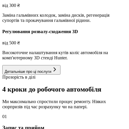
від
300
₴
Заміна гальмівних колодок, заміна дисків, регенерація
супортів та прокачування гальмівної рідини.
Регулювання розвалу-сходження 3D
від
500
₴
Високоточне налаштування кутів коліс автомобіля на
комп'ютерному 3D стенді Hunter.
Детальніше про ці послуги
Прозорість в ділі
4 кроки до робочого автомобіля
Ми максимально спростили процес ремонту. Ніяких
сюрпризів під час розрахунку чи на папері.
01
Запис та прийом