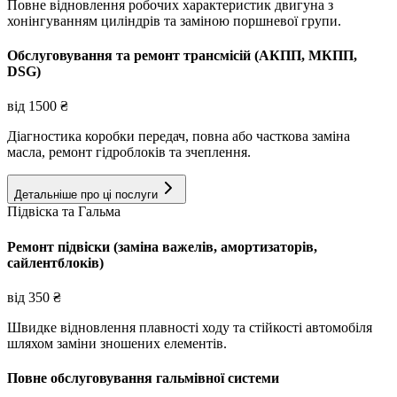
Повне відновлення робочих характеристик двигуна з
хонінгуванням циліндрів та заміною поршневої групи.
Обслуговування та ремонт трансмісій (АКПП, МКПП,
DSG)
від
1500
₴
Діагностика коробки передач, повна або часткова заміна
масла, ремонт гідроблоків та зчеплення.
Детальніше про ці послуги
Підвіска та Гальма
Ремонт підвіски (заміна важелів, амортизаторів,
сайлентблоків)
від
350
₴
Швидке відновлення плавності ходу та стійкості автомобіля
шляхом заміни зношених елементів.
Повне обслуговування гальмівної системи