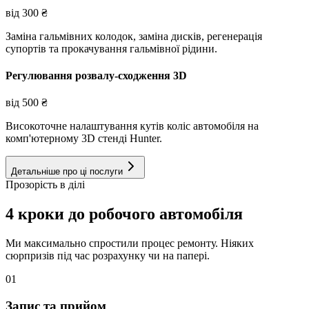
від
300
₴
Заміна гальмівних колодок, заміна дисків, регенерація
супортів та прокачування гальмівної рідини.
Регулювання розвалу-сходження 3D
від
500
₴
Високоточне налаштування кутів коліс автомобіля на
комп'ютерному 3D стенді Hunter.
Детальніше про ці послуги
Прозорість в ділі
4 кроки до робочого автомобіля
Ми максимально спростили процес ремонту. Ніяких
сюрпризів під час розрахунку чи на папері.
01
Запис та прийом