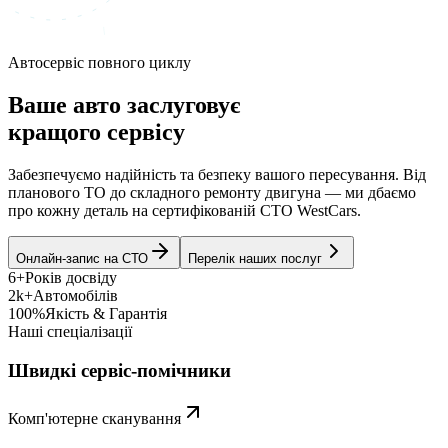
Автосервіс повного циклу
Ваше авто заслуговує
кращого сервісу
Забезпечуємо надійність та безпеку вашого пересування. Від
планового ТО до складного ремонту двигуна — ми дбаємо
про кожну деталь на сертифікованій СТО WestCars.
Онлайн-запис на СТО
Перелік наших послуг
6+
Років досвіду
2k+
Автомобілів
100%
Якість & Гарантія
Наші спеціалізації
Швидкі сервіс-помічники
Комп'ютерне сканування