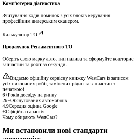
Комп'ютерна діагностика
Зчитування кодів помилок з усіх блоків керування
професійним дилерським сканером.
Калькулятор ТО
Прорахунок Регламентного ТО
Оберіть свою марку авто, тип палива та сформуйте кошторис
запчастин та робіт за секунди.
Видаємо офіційну сервісну книжку WestCars із записом
усіх виконаних робіт, замінених рідин та запчастин з
печаткою!
6+
Років досвіду на ринку
2k+
Обслугованих автомобілів
4.9
Середня оцінка Google
Є
Офіційна гарантія
Чому обирають WestCars?
Ми встановили нові стандарти
автосервісу