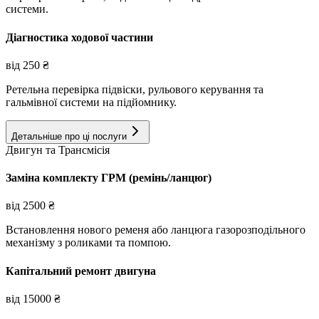
системи.
Діагностика ходової частини
від
250
₴
Ретельна перевірка підвіски, рульового керування та
гальмівної системи на підйомнику.
Детальніше про ці послуги
Двигун та Трансмісія
Заміна комплекту ГРМ (ремінь/ланцюг)
від
2500
₴
Встановлення нового ременя або ланцюга газорозподільного
механізму з роликами та помпою.
Капітальний ремонт двигуна
від
15000
₴