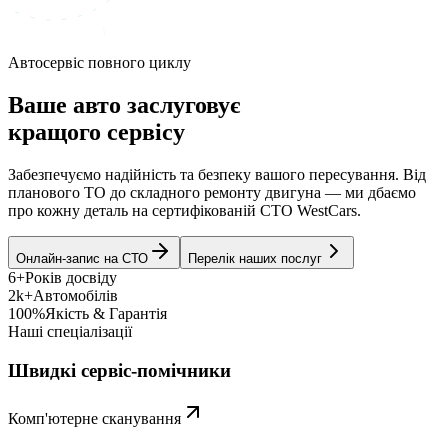
Автосервіс повного циклу
Ваше авто заслуговує
кращого сервісу
Забезпечуємо надійність та безпеку вашого пересування. Від
планового ТО до складного ремонту двигуна — ми дбаємо
про кожну деталь на сертифікованій СТО WestCars.
Онлайн-запис на СТО
Перелік наших послуг
6+
Років досвіду
2k+
Автомобілів
100%
Якість & Гарантія
Наші спеціалізації
Швидкі сервіс-помічники
Комп'ютерне сканування