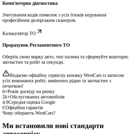
Комп'ютерна діагностика
Зчитування кодів помилок з усіх блоків керування
професійним дилерським сканером.
Калькулятор ТО
Прорахунок Регламентного ТО
Оберіть свою марку авто, тип палива та сформуйте кошторис
запчастин та робіт за секунди.
Видаємо офіційну сервісну книжку WestCars із записом
усіх виконаних робіт, замінених рідин та запчастин з
печаткою!
6+
Років досвіду на ринку
2k+
Обслугованих автомобілів
4.9
Середня оцінка Google
Є
Офіційна гарантія
Чому обирають WestCars?
Ми встановили нові стандарти
автосервісу