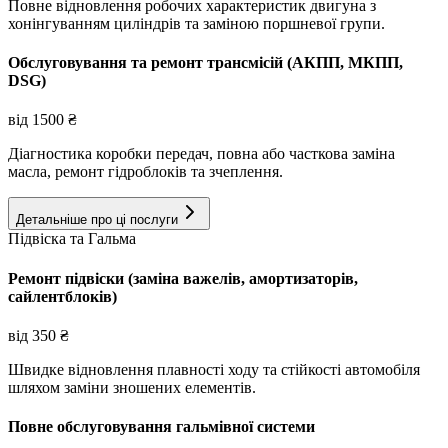
Повне відновлення робочих характеристик двигуна з
хонінгуванням циліндрів та заміною поршневої групи.
Обслуговування та ремонт трансмісій (АКПП, МКПП,
DSG)
від
1500
₴
Діагностика коробки передач, повна або часткова заміна
масла, ремонт гідроблоків та зчеплення.
Детальніше про ці послуги
Підвіска та Гальма
Ремонт підвіски (заміна важелів, амортизаторів,
сайлентблоків)
від
350
₴
Швидке відновлення плавності ходу та стійкості автомобіля
шляхом заміни зношених елементів.
Повне обслуговування гальмівної системи