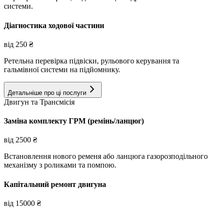
системи.
Діагностика ходової частини
від
250
₴
Ретельна перевірка підвіски, рульового керування та
гальмівної системи на підйомнику.
Детальніше про ці послуги
Двигун та Трансмісія
Заміна комплекту ГРМ (ремінь/ланцюг)
від
2500
₴
Встановлення нового ременя або ланцюга газорозподільного
механізму з роликами та помпою.
Капітальний ремонт двигуна
від
15000
₴