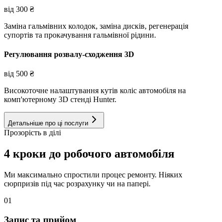
від
300
₴
Заміна гальмівних колодок, заміна дисків, регенерація
супортів та прокачування гальмівної рідини.
Регулювання розвалу-сходження 3D
від
500
₴
Високоточне налаштування кутів коліс автомобіля на
комп'ютерному 3D стенді Hunter.
Детальніше про ці послуги
Прозорість в ділі
4 кроки до робочого автомобіля
Ми максимально спростили процес ремонту. Ніяких
сюрпризів під час розрахунку чи на папері.
01
Запис та прийом