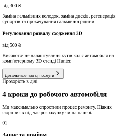
від
300
₴
Заміна гальмівних колодок, заміна дисків, регенерація
супортів та прокачування гальмівної рідини.
Регулювання розвалу-сходження 3D
від
500
₴
Високоточне налаштування кутів коліс автомобіля на
комп'ютерному 3D стенді Hunter.
Детальніше про ці послуги
Прозорість в ділі
4 кроки до робочого автомобіля
Ми максимально спростили процес ремонту. Ніяких
сюрпризів під час розрахунку чи на папері.
01
Запис та прийом