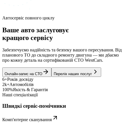
Автосервіс повного циклу
Ваше авто заслуговує
кращого сервісу
Забезпечуємо надійність та безпеку вашого пересування. Від
планового ТО до складного ремонту двигуна — ми дбаємо
про кожну деталь на сертифікованій СТО WestCars.
Онлайн-запис на СТО
Перелік наших послуг
6+
Років досвіду
2k+
Автомобілів
100%
Якість & Гарантія
Наші спеціалізації
Швидкі сервіс-помічники
Комп'ютерне сканування