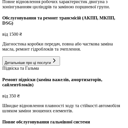
Повне відновлення робочих характеристик двигуна з
хонінгуванням циліндрів та заміною поршневої групи.
Обслуговування та ремонт трансмісій (АКПП, МКПП,
DSG)
від
1500
₴
Діагностика коробки передач, повна або часткова заміна
масла, ремонт гідроблоків та зчеплення.
Детальніше про ці послуги
Підвіска та Гальма
Ремонт підвіски (заміна важелів, амортизаторів,
сайлентблоків)
від
350
₴
Швидке відновлення плавності ходу та стійкості автомобіля
шляхом заміни зношених елементів.
Повне обслуговування гальмівної системи