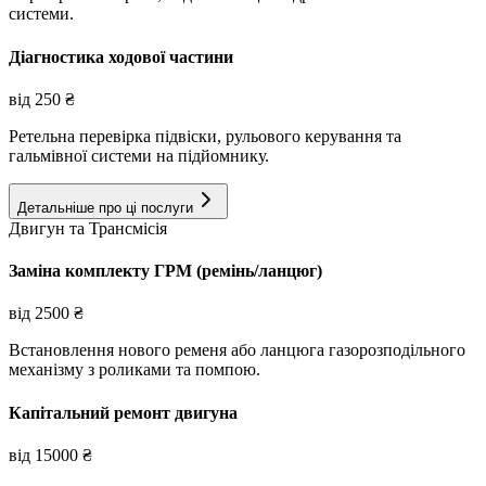
системи.
Діагностика ходової частини
від
250
₴
Ретельна перевірка підвіски, рульового керування та
гальмівної системи на підйомнику.
Детальніше про ці послуги
Двигун та Трансмісія
Заміна комплекту ГРМ (ремінь/ланцюг)
від
2500
₴
Встановлення нового ременя або ланцюга газорозподільного
механізму з роликами та помпою.
Капітальний ремонт двигуна
від
15000
₴