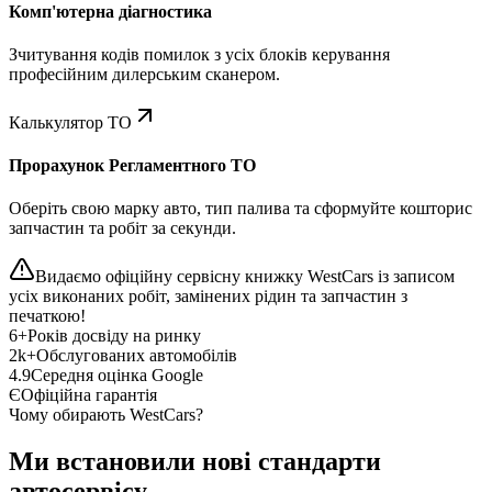
Комп'ютерна діагностика
Зчитування кодів помилок з усіх блоків керування
професійним дилерським сканером.
Калькулятор ТО
Прорахунок Регламентного ТО
Оберіть свою марку авто, тип палива та сформуйте кошторис
запчастин та робіт за секунди.
Видаємо офіційну сервісну книжку WestCars із записом
усіх виконаних робіт, замінених рідин та запчастин з
печаткою!
6+
Років досвіду на ринку
2k+
Обслугованих автомобілів
4.9
Середня оцінка Google
Є
Офіційна гарантія
Чому обирають WestCars?
Ми встановили нові стандарти
автосервісу