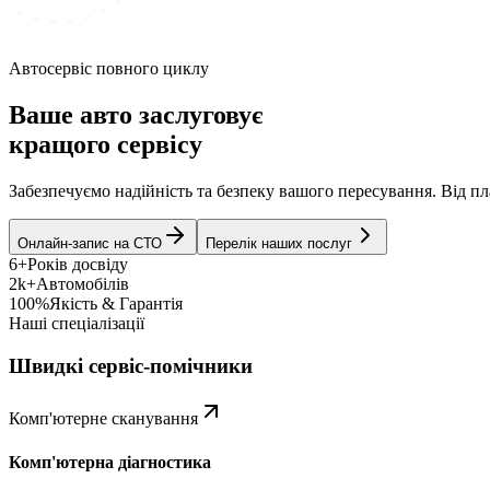
Автосервіс повного циклу
Ваше авто заслуговує
кращого сервісу
Забезпечуємо надійність та безпеку вашого пересування. Від 
Онлайн-запис на СТО
Перелік наших послуг
6+
Років досвіду
2k+
Автомобілів
100%
Якість & Гарантія
Наші спеціалізації
Швидкі сервіс-помічники
Комп'ютерне сканування
Комп'ютерна діагностика