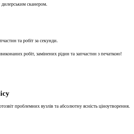
м дилерським сканером.
частин та робіт за секунди.
виконаних робіт, замінених рідин та запчастин з печаткою!
ісу
отозвіт проблемних вузлів та абсолютну ясність ціноутворення.