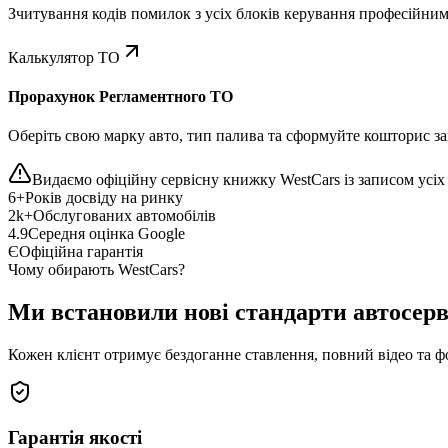
Зчитування кодів помилок з усіх блоків керування професійни
Калькулятор ТО
Прорахунок Регламентного ТО
Оберіть свою марку авто, тип палива та сформуйте кошторис зап
Видаємо офіційну сервісну книжку WestCars із записом усіх 
6+
Років досвіду на ринку
2k+
Обслугованих автомобілів
4.9
Середня оцінка Google
Є
Офіційна гарантія
Чому обирають WestCars?
Ми встановили нові стандарти автосерв
Кожен клієнт отримує бездоганне ставлення, повний відео та ф
Гарантія якості