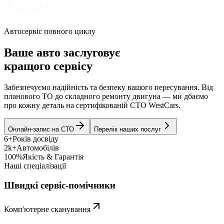
Автосервіс повного циклу
Ваше авто заслуговує
кращого сервісу
Забезпечуємо надійність та безпеку вашого пересування. Від
планового ТО до складного ремонту двигуна — ми дбаємо
про кожну деталь на сертифікованій СТО WestCars.
Онлайн-запис на СТО
Перелік наших послуг
6+
Років досвіду
2k+
Автомобілів
100%
Якість & Гарантія
Наші спеціалізації
Швидкі сервіс-помічники
Комп'ютерне сканування