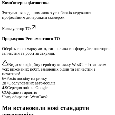
Комп'ютерна діагностика
Зчитування кодів помилок з усіх блоків керування
професійним дилерським сканером.
Калькулятор ТО
Прорахунок Регламентного ТО
Оберіть свою марку авто, тип палива та сформуйте кошторис
запчастин та робіт за секунди.
Видаємо офіційну сервісну книжку WestCars із записом
усіх виконаних робіт, замінених рідин та запчастин з
печаткою!
6+
Років досвіду на ринку
2k+
Обслугованих автомобілів
4.9
Середня оцінка Google
Є
Офіційна гарантія
Чому обирають WestCars?
Ми встановили нові стандарти
автосервісу