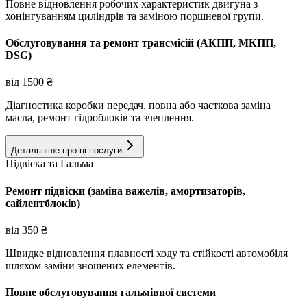
Повне відновлення робочих характеристик двигуна з
хонінгуванням циліндрів та заміною поршневої групи.
Обслуговування та ремонт трансмісій (АКПП, МКПП,
DSG)
від
1500
₴
Діагностика коробки передач, повна або часткова заміна
масла, ремонт гідроблоків та зчеплення.
Детальніше про ці послуги
Підвіска та Гальма
Ремонт підвіски (заміна важелів, амортизаторів,
сайлентблоків)
від
350
₴
Швидке відновлення плавності ходу та стійкості автомобіля
шляхом заміни зношених елементів.
Повне обслуговування гальмівної системи