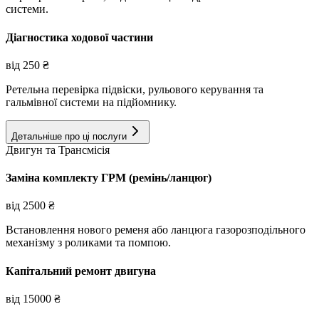
системи.
Діагностика ходової частини
від
250
₴
Ретельна перевірка підвіски, рульового керування та
гальмівної системи на підйомнику.
Детальніше про ці послуги
Двигун та Трансмісія
Заміна комплекту ГРМ (ремінь/ланцюг)
від
2500
₴
Встановлення нового ременя або ланцюга газорозподільного
механізму з роликами та помпою.
Капітальний ремонт двигуна
від
15000
₴