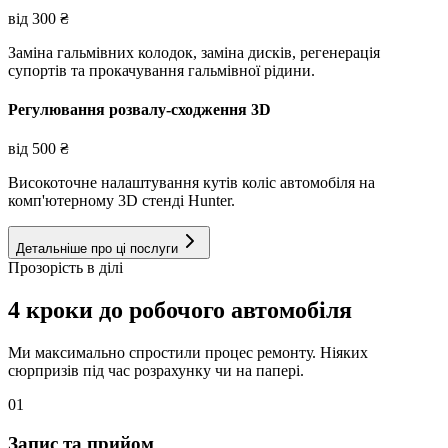
від
300
₴
Заміна гальмівних колодок, заміна дисків, регенерація
супортів та прокачування гальмівної рідини.
Регулювання розвалу-сходження 3D
від
500
₴
Високоточне налаштування кутів коліс автомобіля на
комп'ютерному 3D стенді Hunter.
Детальніше про ці послуги
Прозорість в ділі
4 кроки до робочого автомобіля
Ми максимально спростили процес ремонту. Ніяких
сюрпризів під час розрахунку чи на папері.
01
Запис та прийом