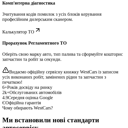
Комп'ютерна діагностика
Зчитування кодів помилок з усіх блоків керування
професійним дилерським сканером.
Калькулятор ТО
Прорахунок Регламентного ТО
Оберіть свою марку авто, тип палива та сформуйте кошторис
запчастин та робіт за секунди.
Видаємо офіційну сервісну книжку WestCars із записом
усіх виконаних робіт, замінених рідин та запчастин з
печаткою!
6+
Років досвіду на ринку
2k+
Обслугованих автомобілів
4.9
Середня оцінка Google
Є
Офіційна гарантія
Чому обирають WestCars?
Ми встановили нові стандарти
автосервісу