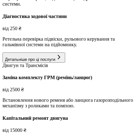
системи.
Діагностика ходової частини
від
250
₴
Ретельна перевірка підвіски, рульового керування та
гальмівної системи на підйомнику.
Детальніше про ці послуги
Двигун та Трансмісія
Заміна комплекту ГРМ (ремінь/ланцюг)
від
2500
₴
Встановлення нового ременя або ланцюга газорозподільного
механізму з роликами та помпою.
Капітальний ремонт двигуна
від
15000
₴