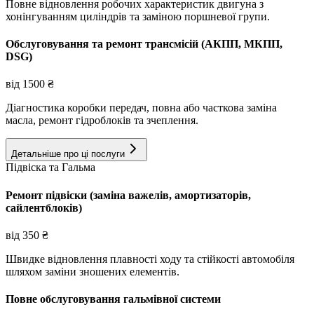
Повне відновлення робочих характеристик двигуна з
хонінгуванням циліндрів та заміною поршневої групи.
Обслуговування та ремонт трансмісій (АКПП, МКПП,
DSG)
від
1500
₴
Діагностика коробки передач, повна або часткова заміна
масла, ремонт гідроблоків та зчеплення.
Детальніше про ці послуги
Підвіска та Гальма
Ремонт підвіски (заміна важелів, амортизаторів,
сайлентблоків)
від
350
₴
Швидке відновлення плавності ходу та стійкості автомобіля
шляхом заміни зношених елементів.
Повне обслуговування гальмівної системи