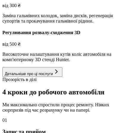
від
300
₴
Заміна гальмівних колодок, заміна дисків, регенерація
супортів та прокачування гальмівної рідини.
Регулювання розвалу-сходження 3D
від
500
₴
Високоточне налаштування кутів коліс автомобіля на
комп'ютерному 3D стенді Hunter.
Детальніше про ці послуги
Прозорість в ділі
4 кроки до робочого автомобіля
Ми максимально спростили процес ремонту. Ніяких
сюрпризів під час розрахунку чи на папері.
01
Запис та прийом