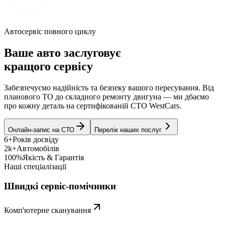
Автосервіс повного циклу
Ваше авто заслуговує
кращого сервісу
Забезпечуємо надійність та безпеку вашого пересування. Від
планового ТО до складного ремонту двигуна — ми дбаємо
про кожну деталь на сертифікованій СТО WestCars.
Онлайн-запис на СТО
Перелік наших послуг
6+
Років досвіду
2k+
Автомобілів
100%
Якість & Гарантія
Наші спеціалізації
Швидкі сервіс-помічники
Комп'ютерне сканування